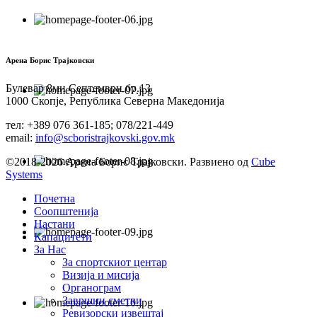
Арена Борис Трајковски
Булевар 8ми Септември бр.13
1000 Скопје, Република Северна Македонија
тел: +389 076 361-185; 078/221-449
email:
info@scboristrajkovski.gov.mk
©2018-2026 Арена Борис Трајковски. Развиено од
Cube
Systems
Почетна
Соопштенија
Настани
Капацитети
За Нас
За спортскиот центар
Визија и мисија
Органограм
Завршни сметки
Ревизорски извештај