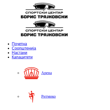
Почетна
Соопштенија
Настани
Капацитети
Арена
Ритмико