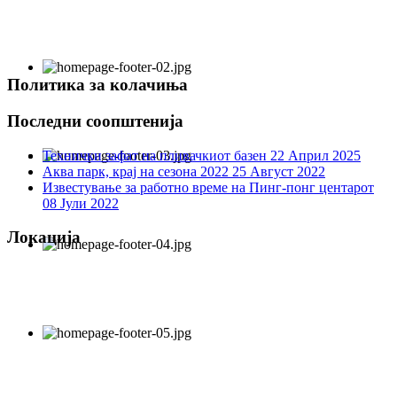
Политика за колачиња
Последни соопштенија
Технички зафат на пливачкиот базен
22 Април 2025
Аква парк, крај на сезона 2022
25 Август 2022
Известување за работно време на Пинг-понг центарот
08 Јули 2022
Локација