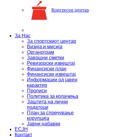
Конгресен центар
За Нас
За спортскиот центар
Визија и мисија
Органограм
Завршни сметки
Ревизорски извештај
Финансиски план
Финансиски извештај
Информации од јавен
карактер
Прописи
Политика за колачиња
Заштита на лични
податоци
План за спречување
корупција
Јавни набавки
ЕСЈН
Контакт