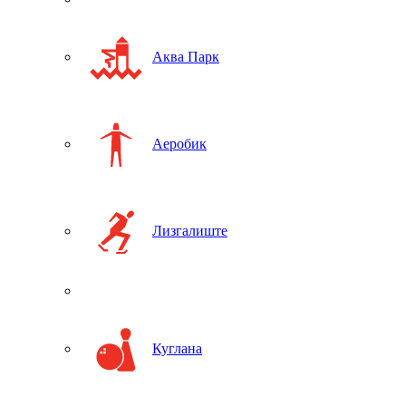
Аква Парк
Аеробик
Лизгалиште
Куглана