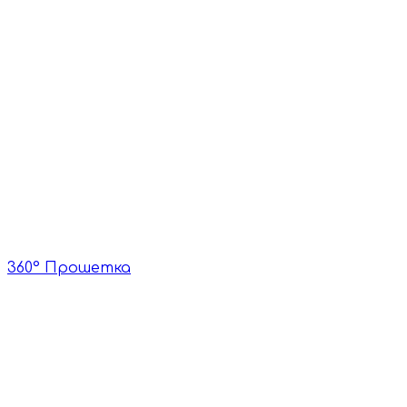
3D и 360° Виртуелна
реалност
Виртуелно влезете и прошетајте го
спортскиот центар
360° Прошетка