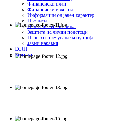
Финансиски план
Финансиски извештај
Информации од јавен карактер
Прописи
Политика за колачиња
Заштита на лични податоци
План за спречување корупција
Јавни набавки
ЕСЈН
Контакт