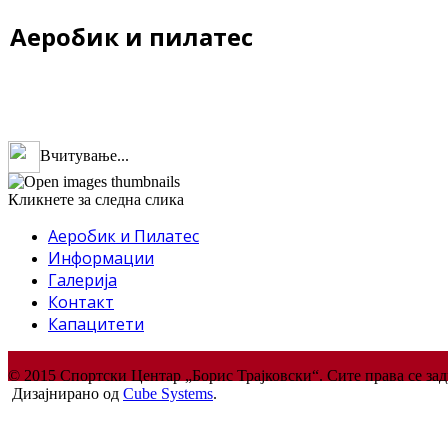
Аеробик и пилатес
Вчитување...
Кликнете за следна слика
Аеробик и Пилатес
Информации
Галерија
Контакт
Капацитети
© 2015 Спортски Центар „Борис Трајковски“. Сите права се за
Дизајнирано од
Cube Systems
.