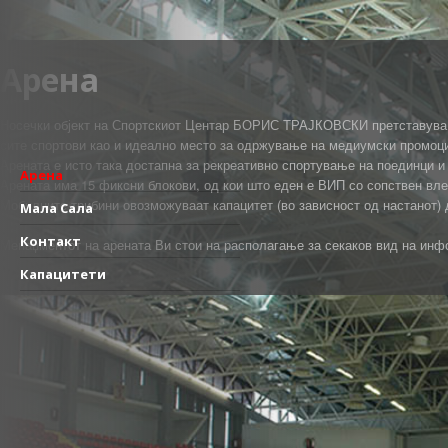
Арена
Носечки објект на Спортскиот Центар БОРИС ТРАЈКОВСКИ претставува г
сите спортови као и идеално место за одржување на медиумски промоци
Арената е исто така достапна за рекреативно спортување на поединци и
Арена
Арената има 15 фиксни блокови, од кои што еден е ВИП со сопствен вле
Мобилните трибини овозможуваат капацитет (во зависност од настанот) 
Мала Сала
Контакт
Менаџментот на арената Ви стои на располагање за секаков вид на инф
Капацитети