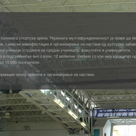
олемата спортска арена. Нејзината мултифунционалност ја прави да би
и, саемски манифестации и организирање на настани од културно забав
 на ученици /студенти на средни училишта, факултети и универзитети.
з и подтрибински вип салон, 12 мобилни трибини со кои има капацитет о
до 10 000 посетители.
ормации околу арената и организирање на настани.