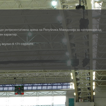
де репрезентативна арена на Република Македонија за натпревари од
ен карактер.
д вкупно 6.171 седиште.