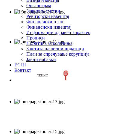
Визија и мисија
Органограм
Завршни сметки
Ревизорски извештај
Финансиски план
Финансиски извештај
Информации од јавен карактер
Прописи
Политика за колачиња
Заштита на лични податоци
План за спречување корупција
Јавни набавки
ЕСЈН
Контакт