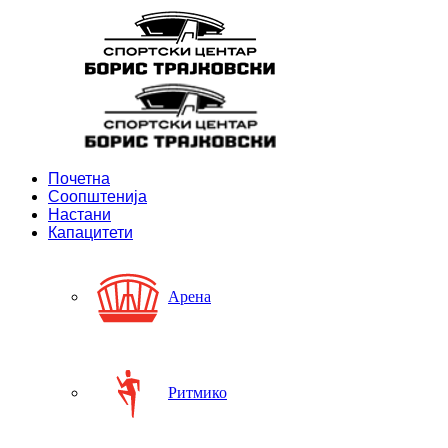
Почетна
Соопштенија
Настани
Капацитети
Арена
Ритмико