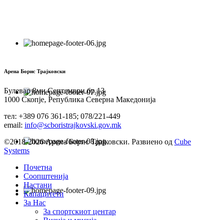
Арена Борис Трајковски
Булевар 8ми Септември бр.13
1000 Скопје, Република Северна Македонија
тел: +389 076 361-185; 078/221-449
email:
info@scboristrajkovski.gov.mk
©2018-2026 Арена Борис Трајковски. Развиено од
Cube
Systems
Почетна
Соопштенија
Настани
Капацитети
За Нас
За спортскиот центар