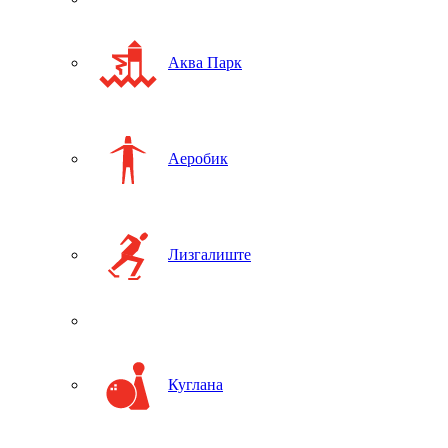
Аква Парк
Аеробик
Лизгалиште
Куглана