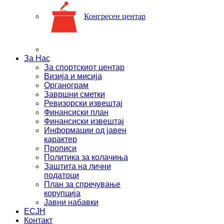
Конгресен центар
За Нас
За спортскиот центар
Визија и мисија
Органограм
Завршни сметки
Ревизорски извештај
Финансиски план
Финансиски извештај
Информации од јавен
карактер
Прописи
Политика за колачиња
Заштита на лични
податоци
План за спречување
корупција
Јавни набавки
ЕСЈН
Контакт