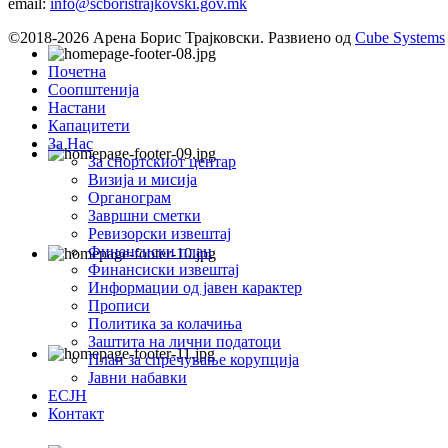
email:
info@scboristrajkovski.gov.mk
©2018-2026 Арена Борис Трајковски. Развиено од
Cube Systems
Почетна
Соопштенија
Настани
Капацитети
За Нас
За спортскиот центар
Визија и мисија
Органограм
Завршни сметки
Ревизорски извештај
Финансиски план
Финансиски извештај
Информации од јавен карактер
Прописи
Политика за колачиња
Заштита на лични податоци
План за спречување корупција
Јавни набавки
ЕСЈН
Контакт