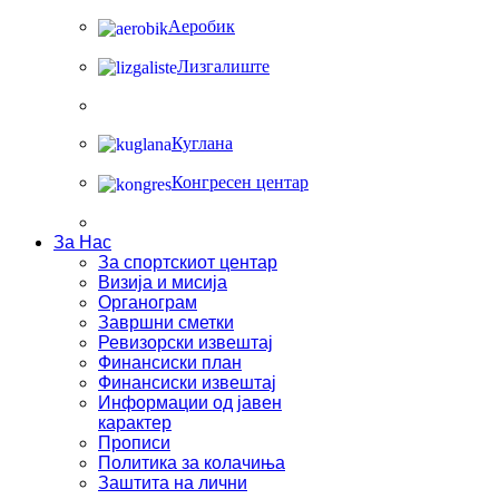
Аеробик
Лизгалиште
Куглана
Конгресен центар
За Нас
За спортскиот центар
Визија и мисија
Органограм
Завршни сметки
Ревизорски извештај
Финансиски план
Финансиски извештај
Информации од јавен
карактер
Прописи
Политика за колачиња
Заштита на лични