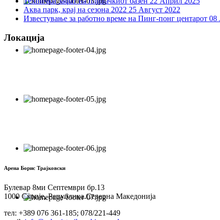
Технички зафат на пливачкиот базен
22 Април 2025
Аква парк, крај на сезона 2022
25 Август 2022
Известување за работно време на Пинг-понг центарот
08 
Локација
Арена Борис Трајковски
Булевар 8ми Септември бр.13
1000 Скопје, Република Северна Македонија
тел: +389 076 361-185; 078/221-449