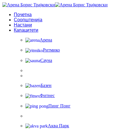
Почетна
Соопштенија
Настани
Капацитети
Арена
Ритмико
Сауна
Базен
Фитнес
Пинг Понг
Аква Парк