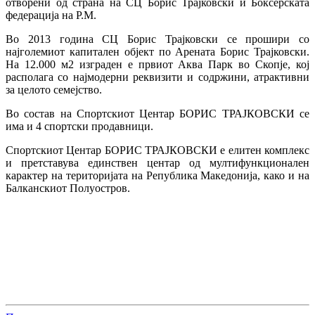
отворени од страна на СЦ Борис Трајковски и Боксерската
федерација на Р.М.
Во 2013 година СЦ Борис Трајковски се прошири со
најголемиот капитален објект по Арената Борис Трајковски.
На 12.000 м2 изграден е првиот Аква Парк во Скопје, кој
располага со најмодерни реквизити и содржини, атрактивни
за целото семејство.
Во состав на Спортскиот Центар БОРИС ТРАЈКОВСКИ се
има и 4 спортски продавници.
Спортскиот Центар БОРИС ТРАЈКОВСКИ е елитен комплекс
и претставува единствен центар од мултифункционален
карактер на територијата на Република Македонија, како и на
Балканскиот Полуостров.