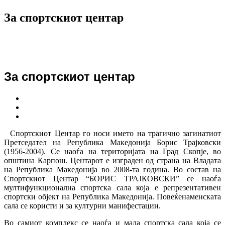
За спортскиот центар
За спортскиот центар
Спортскиот Центар го носи името на трагично загинатиот
Претседател на Република Македонија Борис Трајковски
(1956-2004). Се наоѓа на територијата на Град Скопје, во
општина Карпош. Центарот е изграден од страна на Владата
на Република Македонија во 2008-та година. Во состав на
Спортскиот Центар “БОРИС ТРАЈКОВСКИ” се наоѓа
мултифункционална спортска сала која е репрезентативен
спортски објект на Република Македонија. Повеќенаменската
сала се користи и за културни манифестации.
Во самиот комплекс се наоѓа и мала спортска сала која се