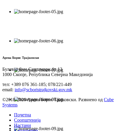
Арена Борис Трајковски
Булевар 8ми Септември бр.13
1000 Скопје, Република Северна Македонија
тел: +389 076 361-185; 078/221-449
email:
info@scboristrajkovski.gov.mk
©2018-2026 Арена Борис Трајковски. Развиено од
Cube
Systems
Почетна
Соопштенија
Настани
Капацитети