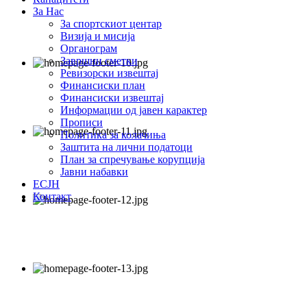
За Нас
За спортскиот центар
Визија и мисија
Органограм
Завршни сметки
Ревизорски извештај
Финансиски план
Финансиски извештај
Информации од јавен карактер
Прописи
Политика за колачиња
Заштита на лични податоци
План за спречување корупција
Јавни набавки
ЕСЈН
Контакт