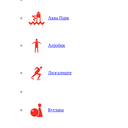
Аква Парк
Аеробик
Лизгалиште
Куглана