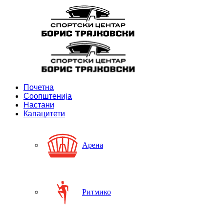
Почетна
Соопштенија
Настани
Капацитети
Арена
Ритмико