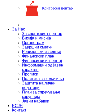
Конгресен центар
За Нас
За спортскиот центар
Визија и мисија
Органограм
Завршни сметки
Ревизорски извештај
Финансиски план
Финансиски извештај
Информации од јавен
карактер
Прописи
Политика за колачиња
Заштита на лични
податоци
План за спречување
корупција
Јавни набавки
ЕСЈН
Контакт