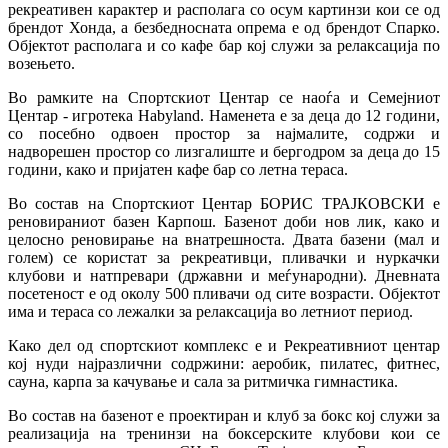
рекреативен карактер и располага со осум картинзи кои се од
брендот Хонда, а безбедносната опрема е од брендот Спарко.
Објектот располага и со кафе бар кој служи за релаксација по
возењето.
Во рамките на Спортскиот Центар се наоѓа и Семејниот
Центар - игротека Habyland. Наменета е за деца до 12 години,
со посебно одвоен простор за најмалите, содржи и
надворешен простор со лизгалиште и бергодром за деца до 15
години, како и пријатен кафе бар со летна тераса.
Во состав на Спортскиот Центар БОРИС ТРАЈКОВСКИ е
реновираниот базен Карпош. Базенот доби нов лик, како и
целосно реновирање на внатрешноста. Двата базени (мал и
голем) се користат за рекреативци, пливачки и нуркачки
клубови и натпревари (државни и меѓународни). Дневната
посетеност е од околу 500 пливачи од сите возрасти. Објектот
има и тераса со лежалки за релаксација во летниот период.
Како дел од спортскиот комплекс е и Рекреативниот центар
кој нуди најразлични содржини: аеробик, пилатес, фитнес,
сауна, карпа за качување и сала за ритмичка гимнастика.
Во состав на базенот е проектиран и клуб за бокс кој служи за
реализација на тренинзи на боксерските клубови кои се