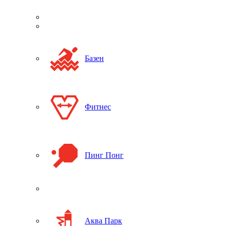
Базен
Фитнес
Пинг Понг
Аква Парк