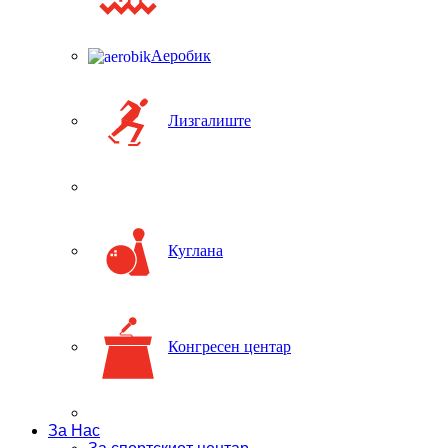
Аеробик
Лизгалиште
Куглана
Конгресен центар
За Нас