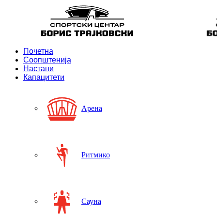
Почетна
Соопштенија
Настани
Капацитети
Арена
Ритмико
Сауна