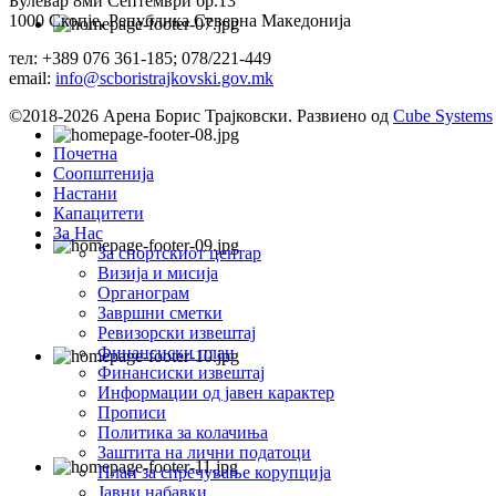
Булевар 8ми Септември бр.13
1000 Скопје, Република Северна Македонија
тел: +389 076 361-185; 078/221-449
email:
info@scboristrajkovski.gov.mk
©2018-2026 Арена Борис Трајковски. Развиено од
Cube Systems
Почетна
Соопштенија
Настани
Капацитети
За Нас
За спортскиот центар
Визија и мисија
Органограм
Завршни сметки
Ревизорски извештај
Финансиски план
Финансиски извештај
Информации од јавен карактер
Прописи
Политика за колачиња
Заштита на лични податоци
План за спречување корупција
Јавни набавки