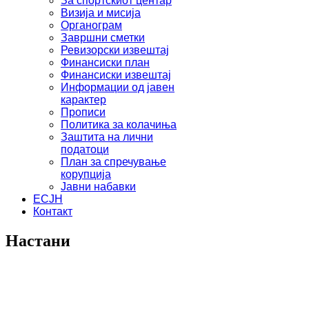
За спортскиот центар
Визија и мисија
Органограм
Завршни сметки
Ревизорски извештај
Финансиски план
Финансиски извештај
Информации од јавен
карактер
Прописи
Политика за колачиња
Заштита на лични
податоци
План за спречување
корупција
Јавни набавки
ЕСЈН
Контакт
Настани