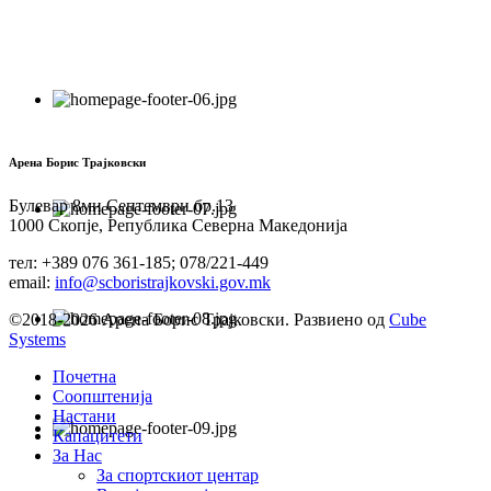
Арена Борис Трајковски
Булевар 8ми Септември бр.13
1000 Скопје, Република Северна Македонија
тел: +389 076 361-185; 078/221-449
email:
info@scboristrajkovski.gov.mk
©2018-2026 Арена Борис Трајковски. Развиено од
Cube
Systems
Почетна
Соопштенија
Настани
Капацитети
За Нас
За спортскиот центар