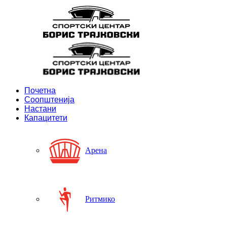
Почетна
Соопштенија
Настани
Капацитети
Арена
Ритмико