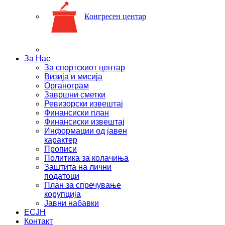
Конгресен центар
За Нас
За спортскиот центар
Визија и мисија
Органограм
Завршни сметки
Ревизорски извештај
Финансиски план
Финансиски извештај
Информации од јавен
карактер
Прописи
Политика за колачиња
Заштита на лични
податоци
План за спречување
корупција
Јавни набавки
ЕСЈН
Контакт