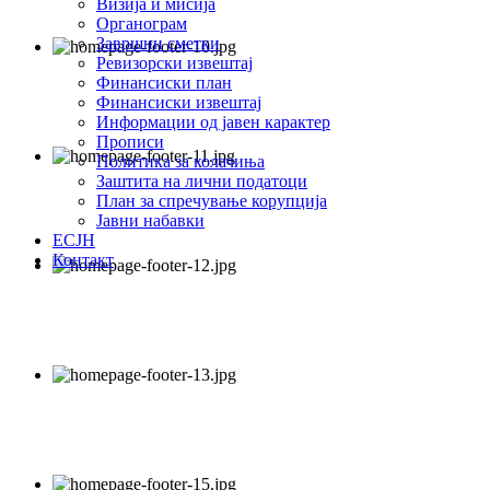
Визија и мисија
Органограм
Завршни сметки
Ревизорски извештај
Финансиски план
Финансиски извештај
Информации од јавен карактер
Прописи
Политика за колачиња
Заштита на лични податоци
План за спречување корупција
Јавни набавки
ЕСЈН
Контакт