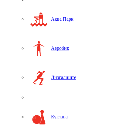
Аква Парк
Аеробик
Лизгалиште
Куглана