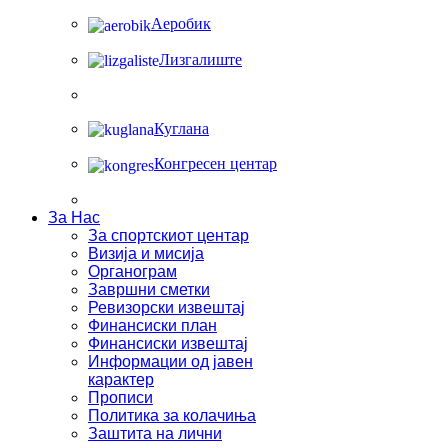
Аеробик
Лизгалиште
Куглана
Конгресен центар
За Нас
За спортскиот центар
Визија и мисија
Органограм
Завршни сметки
Ревизорски извештај
Финансиски план
Финансиски извештај
Информации од јавен
карактер
Прописи
Политика за колачиња
Заштита на лични