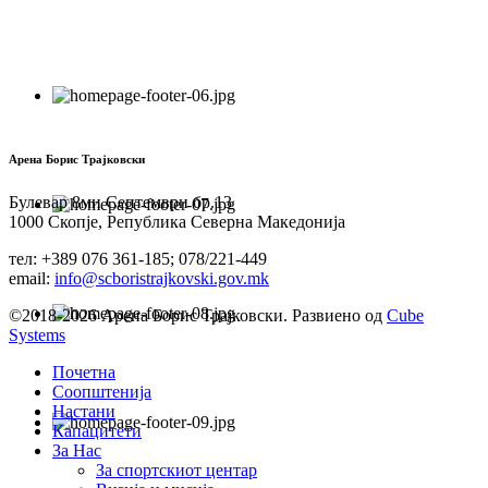
Арена Борис Трајковски
Булевар 8ми Септември бр.13
1000 Скопје, Република Северна Македонија
тел: +389 076 361-185; 078/221-449
email:
info@scboristrajkovski.gov.mk
©2018-2026 Арена Борис Трајковски. Развиено од
Cube
Systems
Почетна
Соопштенија
Настани
Капацитети
За Нас
За спортскиот центар