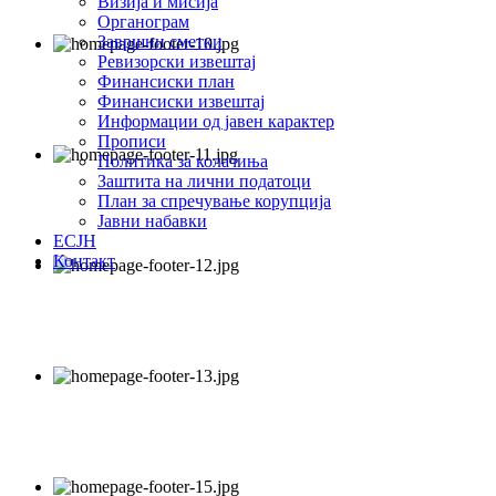
Визија и мисија
Органограм
Завршни сметки
Ревизорски извештај
Финансиски план
Финансиски извештај
Информации од јавен карактер
Прописи
Политика за колачиња
Заштита на лични податоци
План за спречување корупција
Јавни набавки
ЕСЈН
Контакт