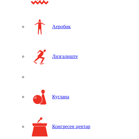
Аеробик
Лизгалиште
Куглана
Конгресен центар