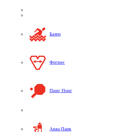
Базен
Фитнес
Пинг Понг
Аква Парк