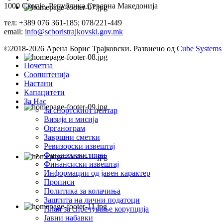
1000 Скопје, Република Северна Македонија
тел: +389 076 361-185; 078/221-449
email:
info@scboristrajkovski.gov.mk
©2018-2026 Арена Борис Трајковски. Развиено од
Cube Systems
Почетна
Соопштенија
Настани
Капацитети
За Нас
За спортскиот центар
Визија и мисија
Органограм
Завршни сметки
Ревизорски извештај
Финансиски план
Финансиски извештај
Информации од јавен карактер
Прописи
Политика за колачиња
Заштита на лични податоци
План за спречување корупција
Јавни набавки