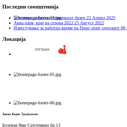
Последни соопштенија
Технички зафат на пливачкиот базен
22 Април 2025
Аква парк, крај на сезона 2022
25 Август 2022
Известување за работно време на Пинг-понг центарот
08 
Локација
Арена Борис Трајковски
Булевар 8ми Септември бр.13