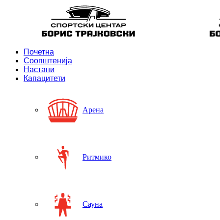
Почетна
Соопштенија
Настани
Капацитети
Арена
Ритмико
Сауна