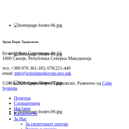
Арена Борис Трајковски
Булевар 8ми Септември бр.13
1000 Скопје, Република Северна Македонија
тел: +389 076 361-185; 078/221-449
email:
info@scboristrajkovski.gov.mk
©2018-2026 Арена Борис Трајковски. Развиено од
Cube
Systems
Почетна
Соопштенија
Настани
Капацитети
За Нас
За спортскиот центар