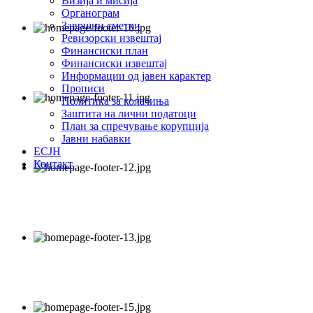
Визија и мисија
Органограм
Завршни сметки
Ревизорски извештај
Финансиски план
Финансиски извештај
Информации од јавен карактер
Прописи
Политика за колачиња
Заштита на лични податоци
План за спречување корупција
Јавни набавки
ЕСЈН
Контакт