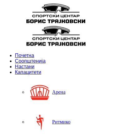
Почетна
Соопштенија
Настани
Капацитети
Арена
Ритмико