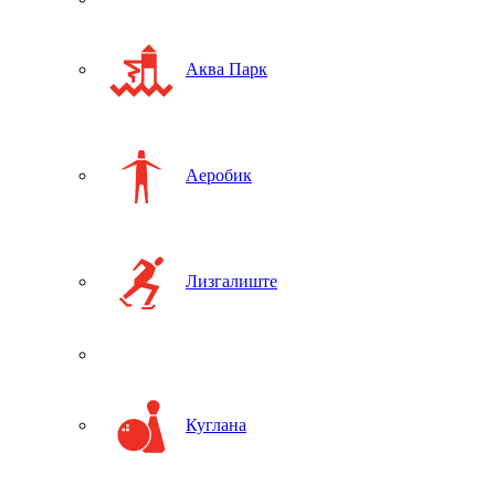
Аква Парк
Аеробик
Лизгалиште
Куглана