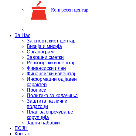
Конгресен центар
За Нас
За спортскиот центар
Визија и мисија
Органограм
Завршни сметки
Ревизорски извештај
Финансиски план
Финансиски извештај
Информации од јавен
карактер
Прописи
Политика за колачиња
Заштита на лични
податоци
План за спречување
корупција
Јавни набавки
ЕСЈН
Контакт