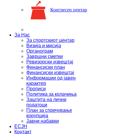
Конгресен центар
За Нас
За спортскиот центар
Визија и мисија
Органограм
Завршни сметки
Ревизорски извештај
Финансиски план
Финансиски извештај
Информации од јавен
карактер
Прописи
Политика за колачиња
Заштита на лични
податоци
План за спречување
корупција
Јавни набавки
ЕСЈН
Контакт