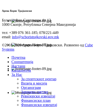
Арена Борис Трајковски
Булевар 8ми Септември бр.13
1000 Скопје, Република Северна Македонија
тел: +389 076 361-185; 078/221-449
email:
info@scboristrajkovski.gov.mk
©2018-2026 Арена Борис Трајковски. Развиено од
Cube
Systems
Почетна
Соопштенија
Настани
Капацитети
За Нас
За спортскиот центар
Визија и мисија
Органограм
Завршни сметки
Ревизорски извештај
Финансиски план
Финансиски извештај