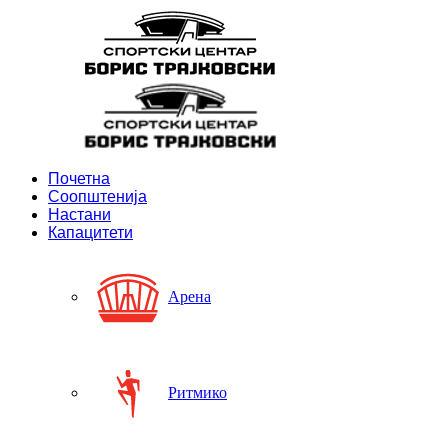
Почетна
Соопштенија
Настани
Капацитети
Арена
Ритмико