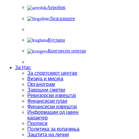
Аеробик
Лизгалиште
Куглана
Конгресен центар
За Нас
За спортскиот центар
Визија и мисија
Органограм
Завршни сметки
Ревизорски извештај
Финансиски план
Финансиски извештај
Информации од јавен
карактер
Прописи
Политика за колачиња
Заштита на лични