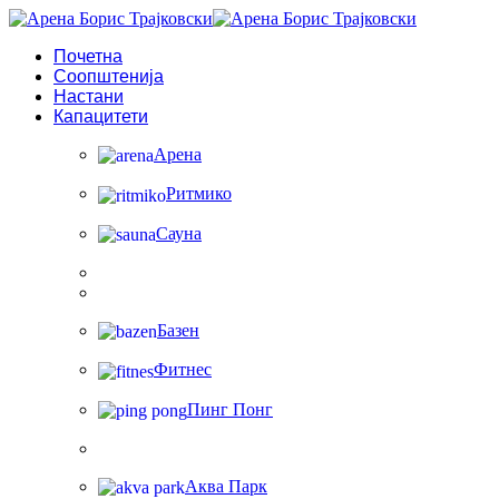
Почетна
Соопштенија
Настани
Капацитети
Арена
Ритмико
Сауна
Базен
Фитнес
Пинг Понг
Аква Парк