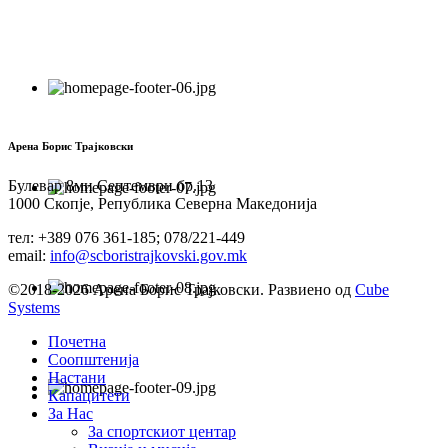
Арена Борис Трајковски
Булевар 8ми Септември бр.13
1000 Скопје, Република Северна Македонија
тел: +389 076 361-185; 078/221-449
email:
info@scboristrajkovski.gov.mk
©2018-2026 Арена Борис Трајковски. Развиено од
Cube
Systems
Почетна
Соопштенија
Настани
Капацитети
За Нас
За спортскиот центар