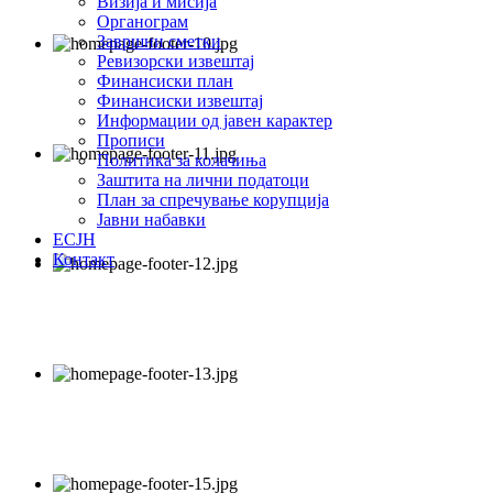
Визија и мисија
Органограм
Завршни сметки
Ревизорски извештај
Финансиски план
Финансиски извештај
Информации од јавен карактер
Прописи
Политика за колачиња
Заштита на лични податоци
План за спречување корупција
Јавни набавки
ЕСЈН
Контакт