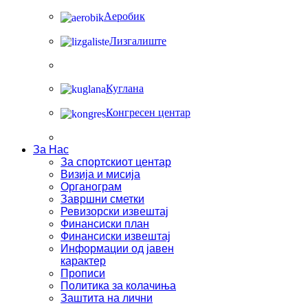
Аеробик
Лизгалиште
Куглана
Конгресен центар
За Нас
За спортскиот центар
Визија и мисија
Органограм
Завршни сметки
Ревизорски извештај
Финансиски план
Финансиски извештај
Информации од јавен
карактер
Прописи
Политика за колачиња
Заштита на лични