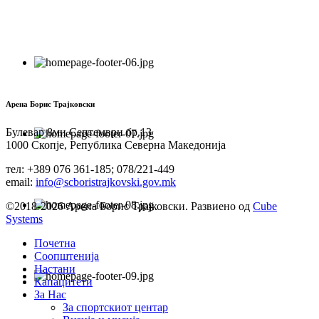
Арена Борис Трајковски
Булевар 8ми Септември бр.13
1000 Скопје, Република Северна Македонија
тел: +389 076 361-185; 078/221-449
email:
info@scboristrajkovski.gov.mk
©2018-2026 Арена Борис Трајковски. Развиено од
Cube
Systems
Почетна
Соопштенија
Настани
Капацитети
За Нас
За спортскиот центар