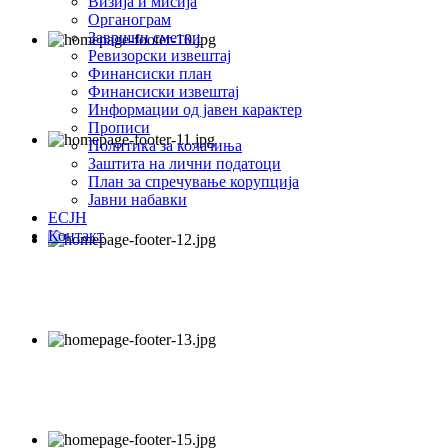
Визија и мисија
Органограм
Завршни сметки
Ревизорски извештај
Финансиски план
Финансиски извештај
Информации од јавен карактер
Прописи
Политика за колачиња
Заштита на лични податоци
План за спречување корупција
Јавни набавки
ЕСЈН
Контакт