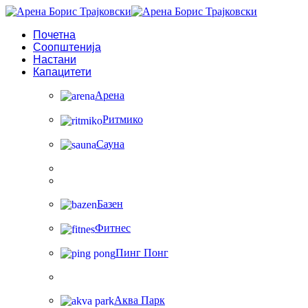
Почетна
Соопштенија
Настани
Капацитети
Арена
Ритмико
Сауна
Базен
Фитнес
Пинг Понг
Аква Парк