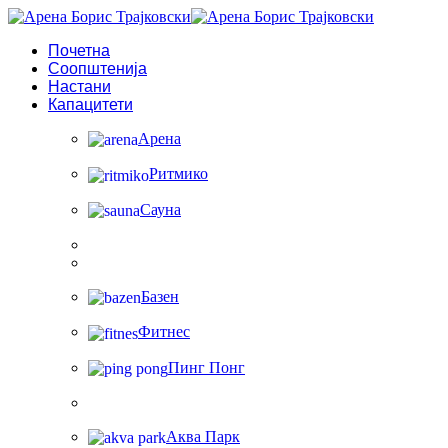
Почетна
Соопштенија
Настани
Капацитети
Арена
Ритмико
Сауна
Базен
Фитнес
Пинг Понг
Аква Парк