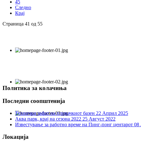
45
Следно
Крај
Страница 41 од 55
Политика за колачиња
Последни соопштенија
Технички зафат на пливачкиот базен
22 Април 2025
Аква парк, крај на сезона 2022
25 Август 2022
Известување за работно време на Пинг-понг центарот
08 
Локација