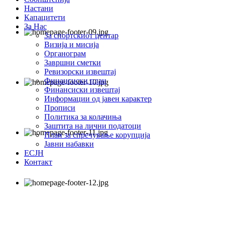
Настани
Капацитети
За Нас
За спортскиот центар
Визија и мисија
Органограм
Завршни сметки
Ревизорски извештај
Финансиски план
Финансиски извештај
Информации од јавен карактер
Прописи
Политика за колачиња
Заштита на лични податоци
План за спречување корупција
Јавни набавки
ЕСЈН
Контакт