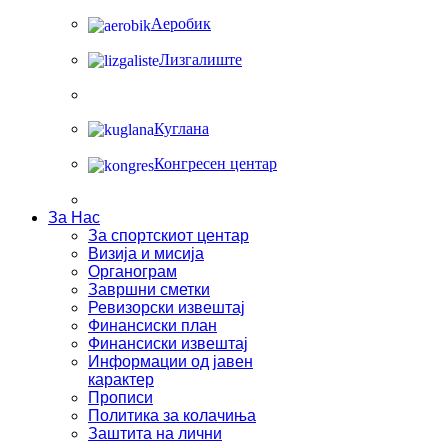
Аеробик
Лизгалиште
Куглана
Конгресен центар
За Нас
За спортскиот центар
Визија и мисија
Органограм
Завршни сметки
Ревизорски извештај
Финансиски план
Финансиски извештај
Информации од јавен
карактер
Прописи
Политика за колачиња
Заштита на лични