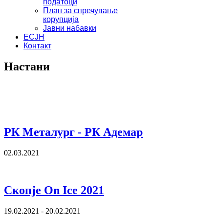
податоци
План за спречување
корупција
Јавни набавки
ЕСЈН
Контакт
Настани
РК Металург - РК Адемар
02.03.2021
Скопје On Ice 2021
19.02.2021 - 20.02.2021