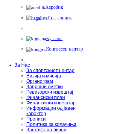
Аеробик
Лизгалиште
Куглана
Конгресен центар
За Нас
За спортскиот центар
Визија и мисија
Органограм
Завршни сметки
Ревизорски извештај
Финансиски план
Финансиски извештај
Информации од јавен
карактер
Прописи
Политика за колачиња
Заштита на лични