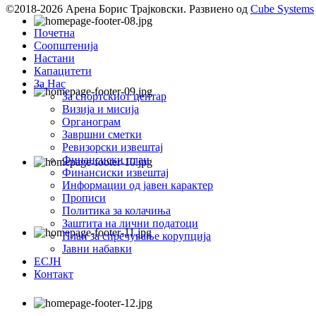
©2018-2026 Арена Борис Трајковски. Развиено од
Cube Systems
Почетна
Соопштенија
Настани
Капацитети
За Нас
За спортскиот центар
Визија и мисија
Органограм
Завршни сметки
Ревизорски извештај
Финансиски план
Финансиски извештај
Информации од јавен карактер
Прописи
Политика за колачиња
Заштита на лични податоци
План за спречување корупција
Јавни набавки
ЕСЈН
Контакт