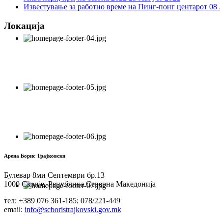
Известување за работно време на Пинг-понг центарот
08 
Локација
Арена Борис Трајковски
Булевар 8ми Септември бр.13
1000 Скопје, Република Северна Македонија
тел: +389 076 361-185; 078/221-449
email:
info@scboristrajkovski.gov.mk