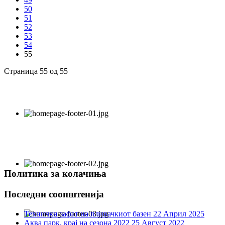
50
51
52
53
54
55
Страница 55 од 55
Политика за колачиња
Последни соопштенија
Технички зафат на пливачкиот базен
22 Април 2025
Аква парк, крај на сезона 2022
25 Август 2022