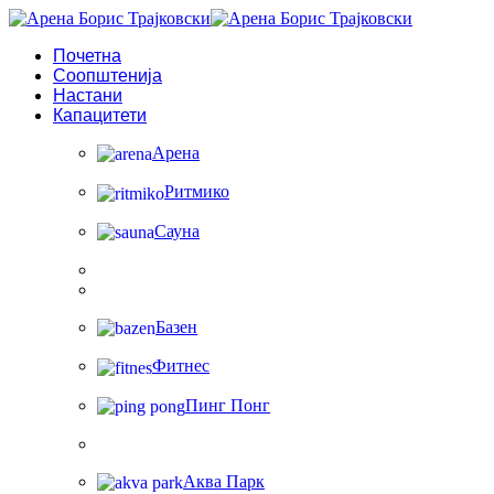
Почетна
Соопштенија
Настани
Капацитети
Арена
Ритмико
Сауна
Базен
Фитнес
Пинг Понг
Аква Парк