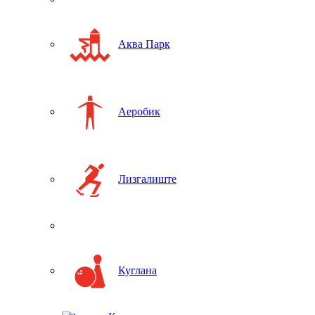
Аква Парк
Аеробик
Лизгалиште
Куглана