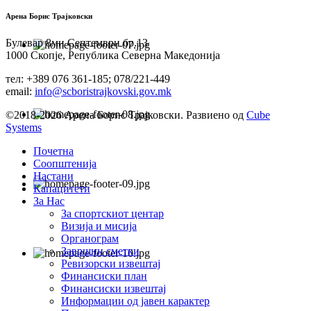
Арена Борис Трајковски
Булевар 8ми Септември бр.13
1000 Скопје, Република Северна Македонија
тел: +389 076 361-185; 078/221-449
email:
info@scboristrajkovski.gov.mk
©2018-2026 Арена Борис Трајковски. Развиено од
Cube
Systems
Почетна
Соопштенија
Настани
Капацитети
За Нас
За спортскиот центар
Визија и мисија
Органограм
Завршни сметки
Ревизорски извештај
Финансиски план
Финансиски извештај
Информации од јавен карактер