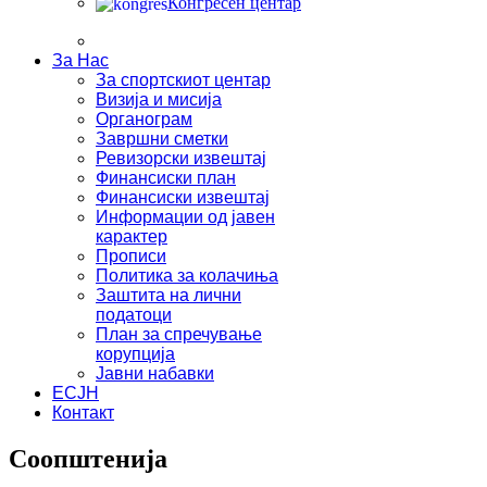
Конгресен центар
За Нас
За спортскиот центар
Визија и мисија
Органограм
Завршни сметки
Ревизорски извештај
Финансиски план
Финансиски извештај
Информации од јавен
карактер
Прописи
Политика за колачиња
Заштита на лични
податоци
План за спречување
корупција
Јавни набавки
ЕСЈН
Контакт
Соопштенија