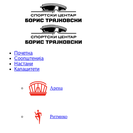
Почетна
Соопштенија
Настани
Капацитети
Арена
Ритмико