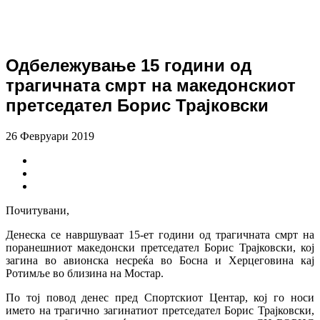
Одбележување 15 години од
трагичната смрт на македонскиот
претседател Борис Трајковски
26 Февруари 2019
Почитувани,
Денеска се навршуваат 15-ет години од трагичната смрт на
поранешниот македонски претседател Борис Трајковски, кој
загина во авионска несреќа во Босна и Херцеговина кај
Ротимље во близина на Мостар.
По тој повод денес пред Спортскиот Центар, кој го носи
името на трагично загинатиот претседател Борис Трајковски,