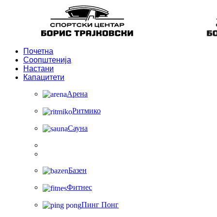
Почетна
Соопштенија
Настани
Капацитети
Арена
Ритмико
Сауна
Базен
Фитнес
Пинг Понг