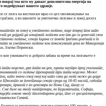
 покрај тоа што му даваат дополнителна енергија на
го подобруваат нашето здравје.
кое се лизга на вистински мраз со цел овозможување на
граѓани, а во школите за уметничко лизгање и хокеј досега
лиштето за хокеј и уметничко лизгање, каде покрај тоа што
т да дојдат да изнајмат лизгалки или пак да си донесат свои
ичко лизгање, секоја година се повеќе граѓани доаѓаат и го
олата за уметничко лизгање кои покажуваат дека во Македонија
ки, Златко Перински.
о кои уживањето и добрата забава за време на лизгањето е
ати неделно, два пати на ден, еднаш наутро пред училиште,
 занимаваат со лизгање тренираат три пати неделно. Може
ои, што значи секој оној кој што сака да лизга може да дојде
о Школото за почетници секоја среда од 18:45 часот, сабота
ревари, првиот е во декември во Нови Сад, таму се
. Сме биле на многу натпревари, во Будимпешта, Софија,
 бидејќи имаме многу талентирани деца, тие се дисциплинирани,
асташењски Симиќ.
. Билетот за рекреативно лизгање изнесува 100 денари, а