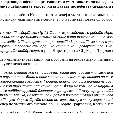
спортови, особено рекреативното и уметничкото лизгање, кои
но го дефинираат телото, ни ја даваат потребната свежина и 
започна со работа Игралиштето за хокеј и уметничко лизгање на 
истински мраз минатата сезона ја почувствуваа повеќе од 50.000 
а зимските спортови. Од 15-ти ноември започна со работа Игра
ини за рекреативно лизгање за сите наши граѓани кои што можа
енинзите. Откако функционира нашето Игралиште за хокеј и уметн
на мразот, а особено сум горд и на нашите натпреварувачи во Шк
ународните натпревари
, изјави Директорот на СЦ Борис Трајковс
е се имплементираат различни програми на рекреативно лизгање с
по уметничко лизгање.
кола. Децата кои се натпреваруваат тренираат минимум пет п
да научат да лизгаат и оние кои сакаат само рекреативно да се
Препорачаната возраст е 4 години, додека горната граница не пост
ние кои што сакаат да научат да лизгаат можат да не најдат в
то се натпреваруваат планираме да одиме на 6 меѓународни натп
рафии, музика, полека ја планираме и новогодишната претстава
и станува збор за трета сезона на мраз. Јас сум многу задоволна
тренер по уметничко лизгање во СЦ Борис Трајковски, Ксенија Ј
н да дојдат во СЦ Борис Трајковски и да се забавуваат на мразот