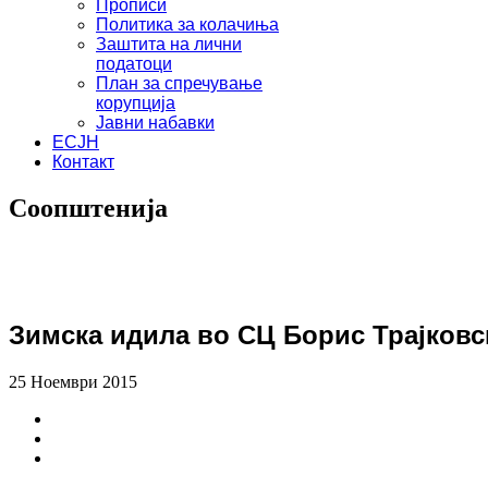
Прописи
Политика за колачиња
Заштита на лични
податоци
План за спречување
корупција
Јавни набавки
ЕСЈН
Контакт
Соопштенија
Зимска идила во СЦ Борис Трајковск
25 Ноември 2015