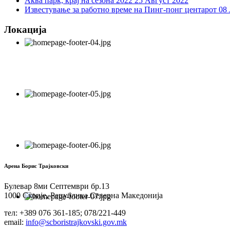
Аква парк, крај на сезона 2022
25 Август 2022
Известување за работно време на Пинг-понг центарот
08 
Локација
Арена Борис Трајковски
Булевар 8ми Септември бр.13
1000 Скопје, Република Северна Македонија
тел: +389 076 361-185; 078/221-449
email:
info@scboristrajkovski.gov.mk