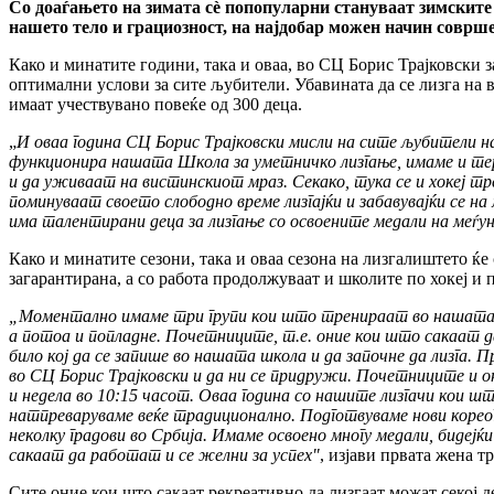
Со доаѓањето на зимата сè попопуларни стануваат зимските 
нашето тело и грациозност, на најдобар можен начин соврше
Како и минатите години, така и оваа, во СЦ Борис Трајковски 
оптимални услови за сите љубители. Убавината да се лизга на в
имаат учествувано повеќе од 300 деца.
„
И оваа година СЦ Борис Трајковски мисли на сите љубители н
функционира нашата Школа за уметничко лизгање, имаме и терм
и да уживаат на вистинскиот мраз. Секако, тука се и хокеј тр
поминуваат своето слободно време лизгајќи и забавувајќи се 
има талентирани деца за лизгање со освоените медали на меѓ
Како и минатите сезони, така и оваа сезона на лизгалиштето ќ
загарантирана, а со работа продолжуваат и школите по хокеј и 
„Моментално имаме три групи кои што тренираат во нашата ш
а потоа и попладне. Почетниците, т.е. оние кои што сакаат 
било кој да се запише во нашата школа и да започне да лизга. 
во СЦ Борис Трајковски и да ни се придружи. Почетниците и о
и недела во 10:15 часот. Оваа година со нашите лизгачи кои ш
натпреваруваме веќе традиционално. Подготвуваме нови кореог
неколку градови во Србија. Имаме освоено многу медали, бидејќ
сакаат да работат и се желни за успех"
, изјави првата жена 
Сите оние кои што сакаат рекреативно да лизгаат можат секој де