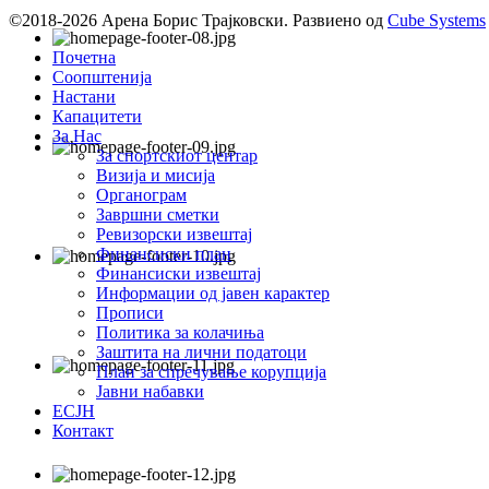
©2018-2026 Арена Борис Трајковски. Развиено од
Cube Systems
Почетна
Соопштенија
Настани
Капацитети
За Нас
За спортскиот центар
Визија и мисија
Органограм
Завршни сметки
Ревизорски извештај
Финансиски план
Финансиски извештај
Информации од јавен карактер
Прописи
Политика за колачиња
Заштита на лични податоци
План за спречување корупција
Јавни набавки
ЕСЈН
Контакт