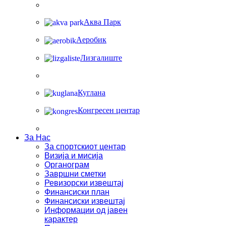
Аква Парк
Аеробик
Лизгалиште
Куглана
Конгресен центар
За Нас
За спортскиот центар
Визија и мисија
Органограм
Завршни сметки
Ревизорски извештај
Финансиски план
Финансиски извештај
Информации од јавен
карактер