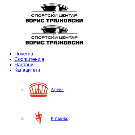
Почетна
Соопштенија
Настани
Капацитети
Арена
Ритмико