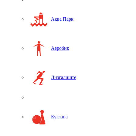
Аква Парк
Аеробик
Лизгалиште
Куглана