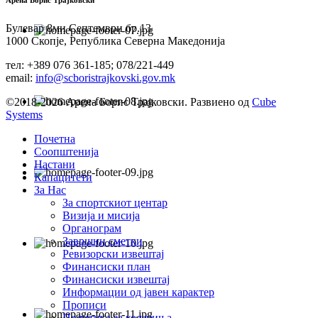
Арена Борис Трајковски
Булевар 8ми Септември бр.13
1000 Скопје, Република Северна Македонија
тел: +389 076 361-185; 078/221-449
email:
info@scboristrajkovski.gov.mk
©2018-2026 Арена Борис Трајковски. Развиено од
Cube
Systems
Почетна
Соопштенија
Настани
Капацитети
За Нас
За спортскиот центар
Визија и мисија
Органограм
Завршни сметки
Ревизорски извештај
Финансиски план
Финансиски извештај
Информации од јавен карактер
Прописи
Политика за колачиња