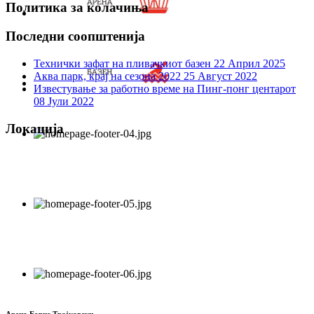
Политика за колачиња
Последни соопштенија
Технички зафат на пливачкиот базен
22 Април 2025
Аква парк, крај на сезона 2022
25 Август 2022
Известување за работно време на Пинг-понг центарот
08 Јули 2022
Локација