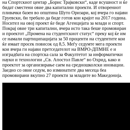
на Спортскиот центар „Борис Трајковски“, каде всушност и ќе
бидат сместени овие два капитални проекти. И отворениот
пливачки базен во општина Шуто Оризари, кој вчера го најави
Груевски, би требало да биде готов кон крајот на 2017 година.
Носител на овој проект ќе биде Агенцијата за млади и спорт.
Покрај овие три капитални, вчера исто така беше промовиран
и проектот „Промена на студентскиот статус“ преку кој ќе им
се намали партиципацијата за 50 проценти на студентите кои
ќе имаат просек повисок од 8,5. Меѓу седумте мега проекти
кои вчера ги најави претседателот на ВМРО-ДПМНЕ е и
изградбата на спортска сала за Факултетот за информатички
науки и технологии „Св. Апостол Павле“ во Охрид, како и
проектот за организирање саем на средношколски иновации.
Заедно со овие седум, во изминатите два месеца беа
промовирани вкупно 27 проекти за младите во Македонија.