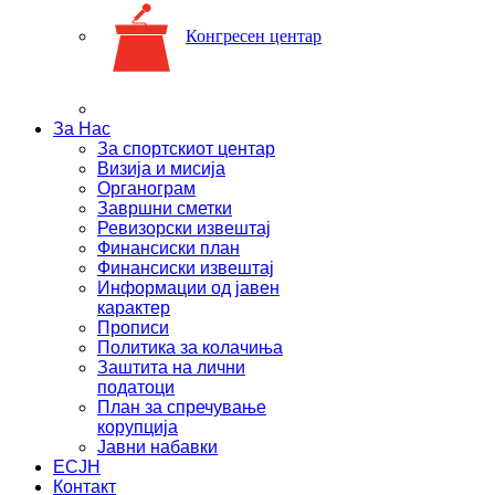
Конгресен центар
За Нас
За спортскиот центар
Визија и мисија
Органограм
Завршни сметки
Ревизорски извештај
Финансиски план
Финансиски извештај
Информации од јавен
карактер
Прописи
Политика за колачиња
Заштита на лични
податоци
План за спречување
корупција
Јавни набавки
ЕСЈН
Контакт