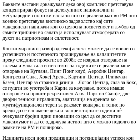
Ваквите настани докажуваат дека овој комплекс претставува
концентриран фокус на целокупните национални и
меѓународни спортски настани што се реализираат во РМ што
воедно претставува вистинско задоволство кај сите
македонски навивачи кои со целосна посветеност и љубов од
самите трибини во салата ја исполнуваат атмосферата со
духот на патриотизам и сплотеност.
Континуираниот развој од секој аспект можете да се воочи со
успешното и постепеното проширување на капацитетите
преку следниве проекти: во 2008г. се изврши отворање на
голема и мала сала и низ текот на годините се реализираше
отворање на Куглана, Пинг Понг клуб, Аеробик Центар,
Конгресна Сала, Хокеј Арена, Картинг Центар, Пливачки
Базен, Центар за странски јазици – Логос Центар, сала за Бокс,
се пушти во употреба и Карпа за качување, потоа имаше
отворање на првиот рекреативен Аква Парк во Скопје, две
двојни тениски игралишта, адаптација на арената во
мултифункцонален терен за ракомет, кошарка и тенис но
вреди да се напомене дека и во претстојните години нè
очекуваат бројни идни иновации со цел да се достигне
максимумот и да се оддржува истиот што е можно подолго во
рамките на РМ и пошироко.
Иднината носи нови предизвици и потенцијални успеси кои