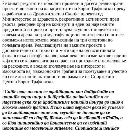
ќе бидат резултат на поволни промени и досега реализирани
проекти во склоп на капацитетите на Борис Трајковски преку
соработката со Драмски театар Скопје, проекти од
Министерство за здравство, рекреативни активности пред
работа, рекорден број на концерти и еден од најважните
предизвици и проекти претставува всушност поделбата на
големата арена на три мултифункционални терени со што се
овозможи истовремена реализација на три спортови во
големата арена. Реализацијата на ваквите проекти е
дополнително поттикната и мотивирана од позитивната
финансиска состојба на овој комплекс низ изминативе години
која што се карактеризира со раст на приходите и намалување
на расходите, а воедно зголемување на интересот и
масовноста кај македонските граѓани за посетување и учество
во сите достапни активности во рамките на Спортскиот
Центар Борис Трајковски.
“Сите овие новини се адаптирани кон потребите на
нашите корисници и потребите на граѓаните и се
надеваме дека ќе ја приближиме нашата понуда до што е
можно повеќе граѓани. Исто така верувам дека ќе успееме
да ги мотивираме оние кои сеуште не почнале да се
занимаваат со спорт, токму сега да го сторат истото, а
со тоа индиректно да придонесеме да се избегнат
пороците од модерното живеење. Спортскиот центар