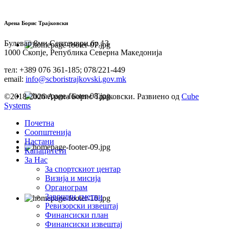
Арена Борис Трајковски
Булевар 8ми Септември бр.13
1000 Скопје, Република Северна Македонија
тел: +389 076 361-185; 078/221-449
email:
info@scboristrajkovski.gov.mk
©2018-2026 Арена Борис Трајковски. Развиено од
Cube
Systems
Почетна
Соопштенија
Настани
Капацитети
За Нас
За спортскиот центар
Визија и мисија
Органограм
Завршни сметки
Ревизорски извештај
Финансиски план
Финансиски извештај