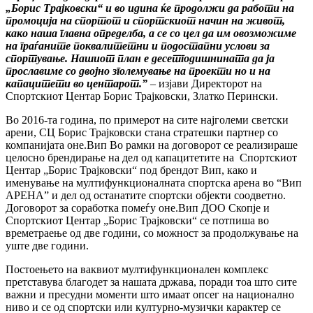
„Борис Трајковски“ и во идина ќе продолжи да работи на
промоција на спортот и спортскиот начин на живот,
како наша главна определба, а се со цел да им овозможиме
на граѓаните поквалитетни и подостапни услови за
спортување. Нашиот план е десетгодишнината да ја
прославиме со двојно зголемување на проекти но и на
капацитети во центарот.”
– изјави Директорот на
Спортскиот Центар Борис Трајковски, Златко Перински.
Во 2016-та година, по примерот на сите најголеми светски
арени, СЦ Борис Трајковски стана стратешки партнер со
компанијата оне.Вип Во рамки на договорот се реализираше
целосно брендирање на дел од капацитетите на Спортскиот
Центар „Борис Трајковски“ под брендот Вип, како и
именување на мултифункционалната спортска арена во “Вип
АРЕНА” и дел од останатите спортски објекти соодветно.
Договорот за соработка помеѓу оне.Вип ДОО Скопје и
Спортскиот Центар „Борис Трајковски“ се потпиша во
времетраење од две години, со можност за продолжување на
уште две години.
Постоењето на ваквиот мултифункционален комплекс
претставува благодет за нашата држава, поради тоа што сите
важни и пресудни моменти што имаат опсег на национално
ниво и се од спортски или културно-музички карактер се