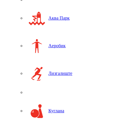
Аква Парк
Аеробик
Лизгалиште
Куглана