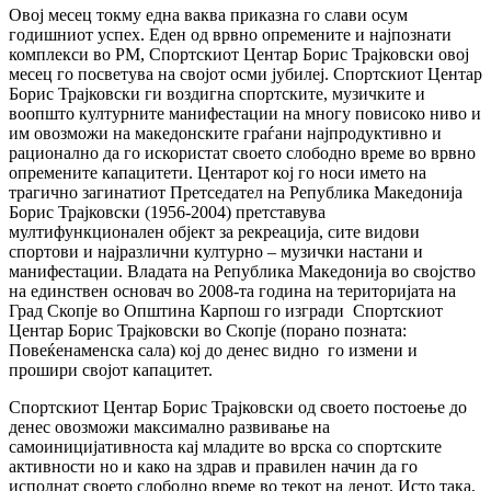
Овој месец токму една ваква приказна го слави осум
годишниот успех. Еден од врвно опремените и најпознати
комплекси во РМ, Спортскиот Центар Борис Трајковски овој
месец го посветува на својот осми јубилеј. Спортскиот Центар
Борис Трајковски ги воздигна спортските, музичките и
воопшто културните манифестации на многу повисоко ниво и
им овозможи на македонските граѓани најпродуктивно и
рационално да го искористат своето слободно време во врвно
опремените капацитети. Центарот кој го носи името на
трагично загинатиот Претседател на Република Македонија
Борис Трајковски (1956-2004) претставува
мултифункционален објект за рекреација, сите видови
спортови и најразлични културно – музички настани и
манифестации. Владата на Република Македонија во својство
на единствен основач во 2008-та година на територијата на
Град Скопје во Општина Карпош го изгради Спортскиот
Центар Борис Трајковски во Скопје (порано позната:
Повеќенаменска сала) кој до денес видно го измени и
прошири својот капацитет.
Спортскиот Центар Борис Трајковски од своето постоење до
денес овозможи максимално развивање на
самоиницијативноста кај младите во врска со спортските
активности но и како на здрав и правилен начин да го
исполнат своето слободно време во текот на денот. Исто така,