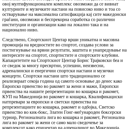
овој мултифункционален комплекс овозможи да се вивнат
културните и музичките настани на повисоко ниво и тоа со
остварување на максимална сатисфакција кај сите македонски
граѓани, овозможи и беспрекорна соработка со различни
институции и организации како на локално така и на
национално ниво.
Следствено, Спортскиот Центар врши уникатна и масовна
промоција на вредностите во спортот, создава услови за
постигнување на врвни резултати, заштита и унапредување на
интересите на спортот, спортистите и спортските клубови.
Капацитетите на Спортскиот Центар Борис Трајковски беа и
се сведок за многу пресвртни, успешни, неизвесни,
адреналински и енергични спортски настани и музички
концерти. Спортски настани што традиционално се
реализираат секоја година од самото основање до денес како
Европско првенство во ракомет за жени и мажи, Европски
првенства на нашите репрезентации во кошарка и ракомет,
КУП на Македонија во ракомет и кошарка, Квалификациски
натпревари за европски и светски првенства на
репрезентациите во кошарка, ракомет и одбојка, Светско
првенство во кик-бокс, Златен Гонг-меѓународен боксерски
турнир, Регионалната лига во кошарка и ракомет, Регионална
лига во ракомет за жени се само мало сведочење за
комплексот како епицентар на адреналинот во Македонија.