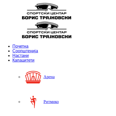
Почетна
Соопштенија
Настани
Капацитети
Арена
Ритмико