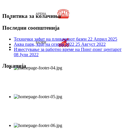
Политика за колачиња
Последни соопштенија
Технички зафат на пливачкиот базен
22 Април 2025
Аква парк, крај на сезона 2022
25 Август 2022
Известување за работно време на Пинг-понг центарот
08 Јули 2022
Локација