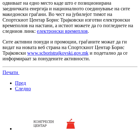
одвиваат на едно место каде што е позиционирана
заедничката енергија и националното соединување на сите
македонски граѓани. Во чест на јубилејот тимот на
Спортскиот Центар Борис Трајковски изготви електронски
времеполов на настани, а истиот можете да го погледнете на
следниов линк:
eлектронски времеплов
.
Сите активни понуди и промоции, граѓаните можат да ги
видат на новата веб страна на Спортскиот Центар Борис
Трајковски
www.scboristrajkovski.gov.mk
и подетално да се
информираат за понудените активности.
Печати
Пред
Следно