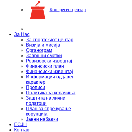
Конгресен центар
За Нас
За спортскиот центар
Визија и мисија
Органограм
Завршни сметки
Ревизорски извештај
Финансиски план
Финансиски извештај
Информации од јавен
карактер
Прописи
Политика за колачиња
Заштита на лични
податоци
План за спречување
корупција
Јавни набавки
ЕСЈН
Контакт