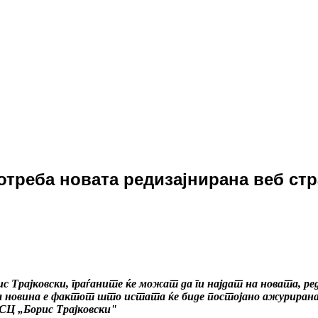
отреба новата редизајнирана веб ст
 Трајковски, граѓаните ќе можат да ги најдат на новата, ред
ачајна новина е фактот што истата ќе биде постојано ажурира
СЦ „Борис Трајковски"