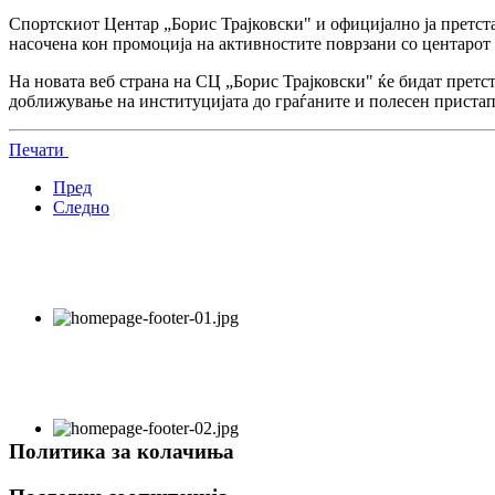
Спортскиот Центар „Борис Трајковски" и официјално ја претст
насочена кон промоција на активностите поврзани со центарот к
На новата веб страна на СЦ „Борис Трајковски" ќе бидат претс
доближување на институцијата до граѓаните и полесен приста
Печати
Пред
Следно
Политика за колачиња