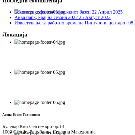
Последни соопштенија
Технички зафат на пливачкиот базен
22 Април 2025
Аква парк, крај на сезона 2022
25 Август 2022
Известување за работно време на Пинг-понг центарот
08 
Локација
Арена Борис Трајковски
Булевар 8ми Септември бр.13
1000 Скопје, Република Северна Македонија