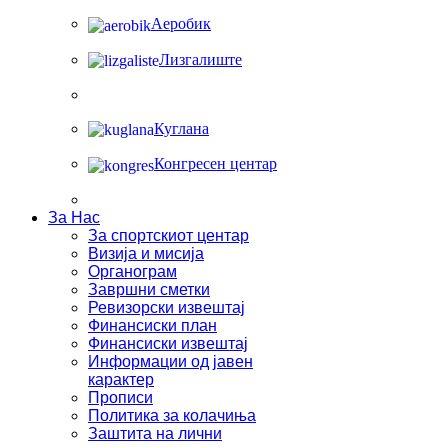
Аеробик
Лизгалиште
Куглана
Конгресен центар
За Нас
За спортскиот центар
Визија и мисија
Органограм
Завршни сметки
Ревизорски извештај
Финансиски план
Финансиски извештај
Информации од јавен
карактер
Прописи
Политика за колачиња
Заштита на лични