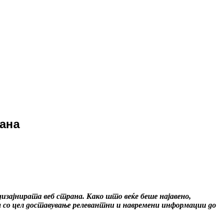
рана
изајнирата веб страна. Како што веќе беше најавено,
на со цел доставување релевантни и навремени информации до