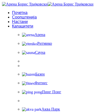
Почетна
Соопштенија
Настани
Капацитети
Арена
Ритмико
Сауна
Базен
Фитнес
Пинг Понг
Аква Парк