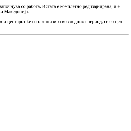
започнува со работа. Истата е комплетно редизајнирана, и е
ка Македонија.
ои центарот ќе ги организира во следниот период, се со цел