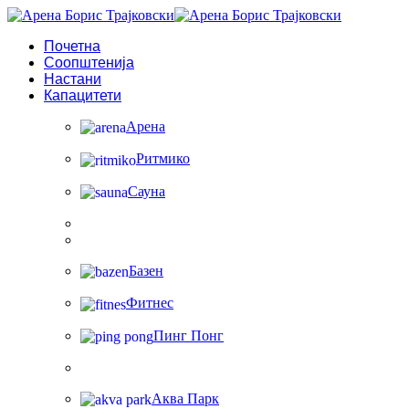
Почетна
Соопштенија
Настани
Капацитети
Арена
Ритмико
Сауна
Базен
Фитнес
Пинг Понг
Аква Парк