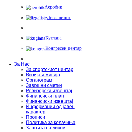
Аеробик
Лизгалиште
Куглана
Конгресен центар
За Нас
За спортскиот центар
Визија и мисија
Органограм
Завршни сметки
Ревизорски извештај
Финансиски план
Финансиски извештај
Информации од јавен
карактер
Прописи
Политика за колачиња
Заштита на лични