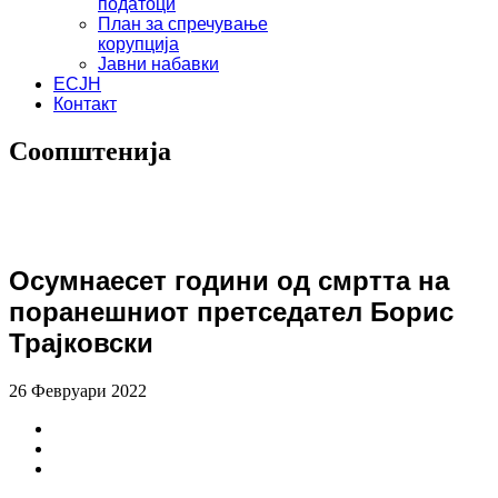
податоци
План за спречување
корупција
Јавни набавки
ЕСЈН
Контакт
Соопштенија
Осумнаесет години од смртта на
поранешниот претседател Борис
Трајковски
26 Февруари 2022