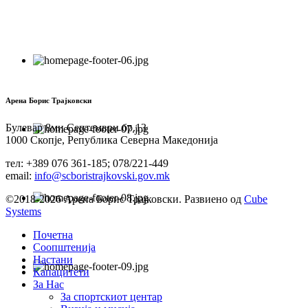
Арена Борис Трајковски
Булевар 8ми Септември бр.13
1000 Скопје, Република Северна Македонија
тел: +389 076 361-185; 078/221-449
email:
info@scboristrajkovski.gov.mk
©2018-2026 Арена Борис Трајковски. Развиено од
Cube
Systems
Почетна
Соопштенија
Настани
Капацитети
За Нас
За спортскиот центар