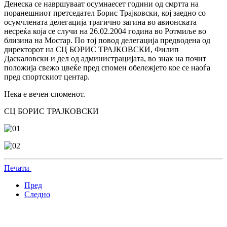
Денеска се навршуваат осумнаесет години од смртта на
поранешниот претседател Борис Трајковски, кој заедно со
осумчлената делегација трагично загина во авионската
несреќа која се случи на 26.02.2004 година во Ротмиље во
близина на Мостар. По тој повод делегација предводена од
директорот на СЦ БОРИС ТРАЈКОВСКИ, Филип
Даскаловски и дел од администрацијата, во знак на почит
положија свежо цвеќе пред спомен обележјето кое се наоѓа
пред спортскиот центар.
Нека е вечен споменот.
СЦ БОРИС ТРАЈКОВСКИ
Печати
Пред
Следно