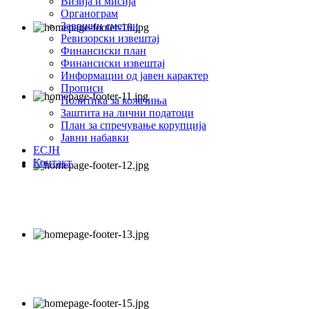
Визија и мисија
Органограм
Завршни сметки
Ревизорски извештај
Финансиски план
Финансиски извештај
Информации од јавен карактер
Прописи
Политика за колачиња
Заштита на лични податоци
План за спречување корупција
Јавни набавки
ЕСЈН
Контакт