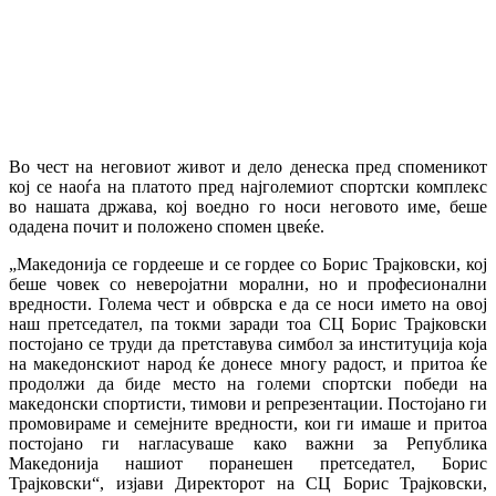
Во чест на неговиот живот и дело денеска пред споменикот
кој се наоѓа на платото пред најголемиот спортски комплекс
во нашата држава, кој воедно го носи неговото име, беше
одадена почит и положено спомен цвеќе.
„Македонија се гордееше и се гордее со Борис Трајковски, кој
беше човек со неверојатни морални, но и професионални
вредности. Голема чест и обврска е да се носи името на овој
наш претседател, па токми заради тоа СЦ Борис Трајковски
постојано се труди да претставува симбол за институција која
на македонскиот народ ќе донесе многу радост, и притоа ќе
продолжи да биде место на големи спортски победи на
македонски спортисти, тимови и репрезентации. Постојано ги
промовираме и семејните вредности, кои ги имаше и притоа
постојано ги нагласуваше како важни за Република
Македонија нашиот поранешен претседател, Борис
Трајковски“, изјави Директорот на СЦ Борис Трајковски,