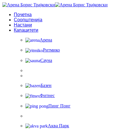
Почетна
Соопштенија
Настани
Капацитети
Арена
Ритмико
Сауна
Базен
Фитнес
Пинг Понг
Аква Парк