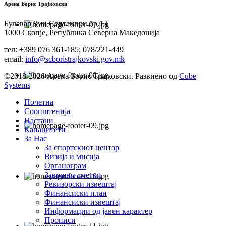
Арена Борис Трајковски
Булевар 8ми Септември бр.13
1000 Скопје, Република Северна Македонија
тел: +389 076 361-185; 078/221-449
email:
info@scboristrajkovski.gov.mk
©2018-2026 Арена Борис Трајковски. Развиено од
Cube
Systems
Почетна
Соопштенија
Настани
Капацитети
За Нас
За спортскиот центар
Визија и мисија
Органограм
Завршни сметки
Ревизорски извештај
Финансиски план
Финансиски извештај
Информации од јавен карактер
Прописи