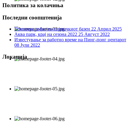
Политика за колачиња
Последни соопштенија
Технички зафат на пливачкиот базен
22 Април 2025
Аква парк, крај на сезона 2022
25 Август 2022
Известување за работно време на Пинг-понг центарот
08 Јули 2022
Локација