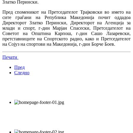
Златко Перински.
Пред споменикот на Претседателот Трајковски во името на
сите граѓани на Република Македонија почит оддадоа
Директорот Златко Перински, Директорот на Агенција за
млади и спорт, г-дин Марјан Спасески, Претседателот на
Советот на Општина Карпош, г-дин Сашо Лазаревски,
претставниците на Спортското радио, како и Претседателот
на Сојуз на спортови на Македонија, г-дин Борче Боев.
Печати
Пред
Следно