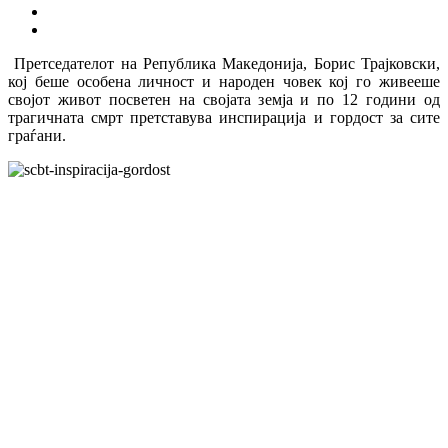
Претседателот на Република Македонија, Борис Трајковски,
кој беше особена личност и народен човек кој го живееше
својот живот посветен на својата земја и по 12 години од
трагичната смрт претставува инспирација и гордост за сите
граѓани.