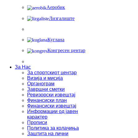
Аеробик
Лизгалиште
Куглана
Конгресен центар
За Нас
За спортскиот центар
Визија и мисија
Органограм
Завршни сметки
Ревизорски извештај
Финансиски план
Финансиски извештај
Информации од јавен
карактер
Прописи
Политика за колачиња
Заштита на лични