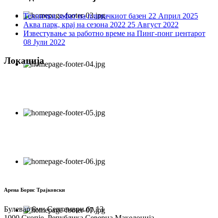
Технички зафат на пливачкиот базен
22 Април 2025
Аква парк, крај на сезона 2022
25 Август 2022
Известување за работно време на Пинг-понг центарот
08 Јули 2022
Локација
Арена Борис Трајковски
Булевар 8ми Септември бр.13
1000 Скопје, Република Северна Македонија