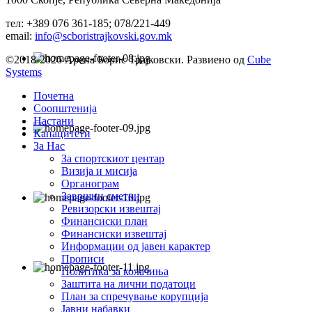
тел: +389 076 361-185; 078/221-449
email:
info@scboristrajkovski.gov.mk
©2018-2026 Арена Борис Трајковски. Развиено од
Cube
Systems
Почетна
Соопштенија
Настани
Капацитети
За Нас
За спортскиот центар
Визија и мисија
Органограм
Завршни сметки
Ревизорски извештај
Финансиски план
Финансиски извештај
Информации од јавен карактер
Прописи
Политика за колачиња
Заштита на лични податоци
План за спречување корупција
Јавни набавки