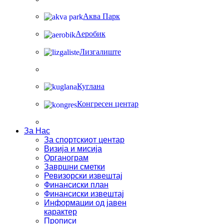
Аква Парк
Аеробик
Лизгалиште
Куглана
Конгресен центар
За Нас
За спортскиот центар
Визија и мисија
Органограм
Завршни сметки
Ревизорски извештај
Финансиски план
Финансиски извештај
Информации од јавен
карактер
Прописи