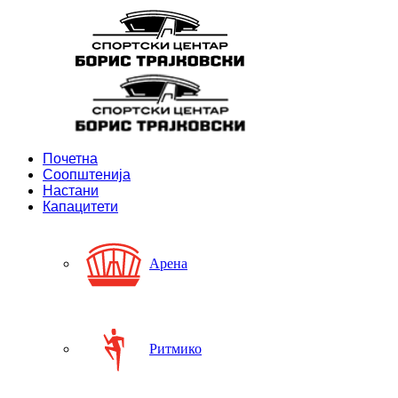
Почетна
Соопштенија
Настани
Капацитети
Арена
Ритмико