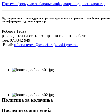
Преземи формулар за барање информации од јавен карактер
Одговорно лице за посредување при остварувањето на правото на слободен пристап
до инфорациите од јавен карактер
Роберта Теова
раководител на сектор за правни и општи работи
Тел: 071/342-949
Email:
roberta.teova@scboristrajkovski.gov.mk
Политика за колачиња
Последни соопштенија