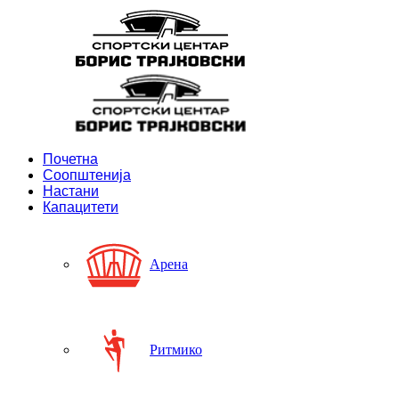
Почетна
Соопштенија
Настани
Капацитети
Арена
Ритмико