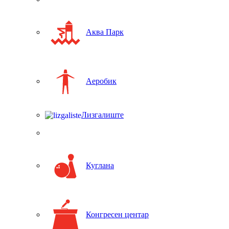
Аква Парк
Аеробик
Лизгалиште
Куглана
Конгресен центар