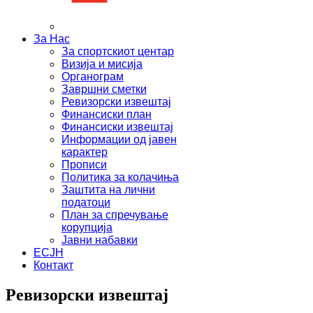
За Нас
За спортскиот центар
Визија и мисија
Органограм
Завршни сметки
Ревизорски извештај
Финансиски план
Финансиски извештај
Информации од јавен
карактер
Прописи
Политика за колачиња
Заштита на лични
податоци
План за спречување
корупција
Јавни набавки
ЕСЈН
Контакт
Ревизорски извештај