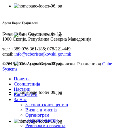
Арена Борис Трајковски
Булевар 8ми Септември бр.13
1000 Скопје, Република Северна Македонија
тел: +389 076 361-185; 078/221-449
email:
info@scboristrajkovski.gov.mk
©2018-2026 Арена Борис Трајковски. Развиено од
Cube
Systems
Почетна
Соопштенија
Настани
Капацитети
За Нас
За спортскиот центар
Визија и мисија
Органограм
Завршни сметки
Ревизорски извештај