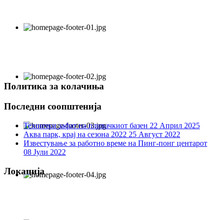
Политика за колачиња
Последни соопштенија
Технички зафат на пливачкиот базен
22 Април 2025
Аква парк, крај на сезона 2022
25 Август 2022
Известување за работно време на Пинг-понг центарот
08 Јули 2022
Локација