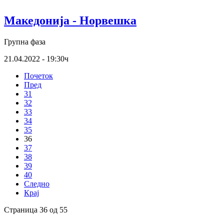
Македонија - Норвешка
Групна фаза
21.04.2022 - 19:30ч
Почеток
Пред
31
32
33
34
35
36
37
38
39
40
Следно
Крај
Страница 36 од 55