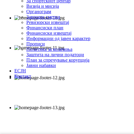
За спортскиот центар
Визија и мисија
Органограм
Завршни сметки
Ревизорски извештај
Финансиски план
Финансиски извештај
Информации од јавен карактер
Прописи
Политика за колачиња
Заштита на лични податоци
План за спречување корупција
Јавни набавки
ЕСЈН
Контакт