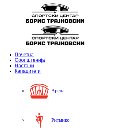
Почетна
Соопштенија
Настани
Капацитети
Арена
Ритмико