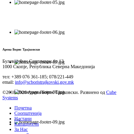
Арена Борис Трајковски
Булевар 8ми Септември бр.13
1000 Скопје, Република Северна Македонија
тел: +389 076 361-185; 078/221-449
email:
info@scboristrajkovski.gov.mk
©2018-2026 Арена Борис Трајковски. Развиено од
Cube
Systems
Почетна
Соопштенија
Настани
Капацитети
За Нас