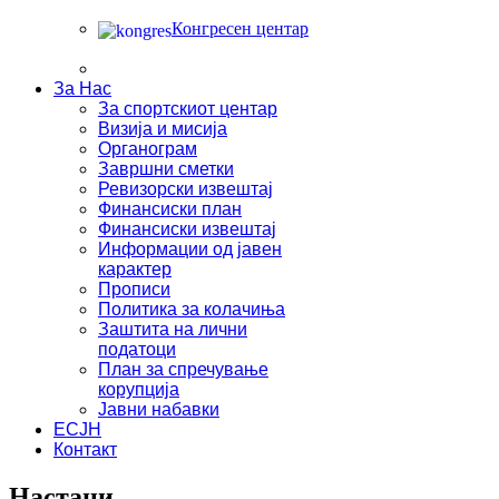
Конгресен центар
За Нас
За спортскиот центар
Визија и мисија
Органограм
Завршни сметки
Ревизорски извештај
Финансиски план
Финансиски извештај
Информации од јавен
карактер
Прописи
Политика за колачиња
Заштита на лични
податоци
План за спречување
корупција
Јавни набавки
ЕСЈН
Контакт
Настани