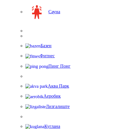
Сауна
Базен
Фитнес
Пинг Понг
Аква Парк
Аеробик
Лизгалиште
Куглана