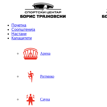
Почетна
Соопштенија
Настани
Капацитети
Арена
Ритмико
Сауна