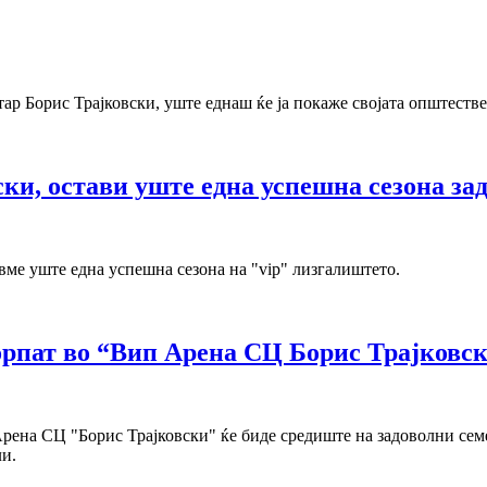
тар Борис Трајковски, уште еднаш ќе ја покаже својата општестве
ки, остави уште една успешна сезона зад
вме уште една успешна сезона на "vip" лизгалиштето.
орпат во “Вип Арена СЦ Борис Трајковс
 Арена СЦ "Борис Трајковски" ќе биде средиште на задоволни сем
ли.