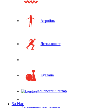
Аеробик
Лизгалиште
Куглана
Конгресен центар
За Нас