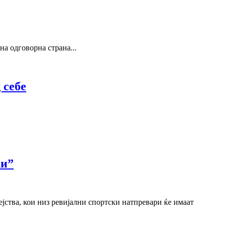
на одговорна страна...
 себе
ки”
ејства, кои низ ревијални спортски натпревари ќе имаат