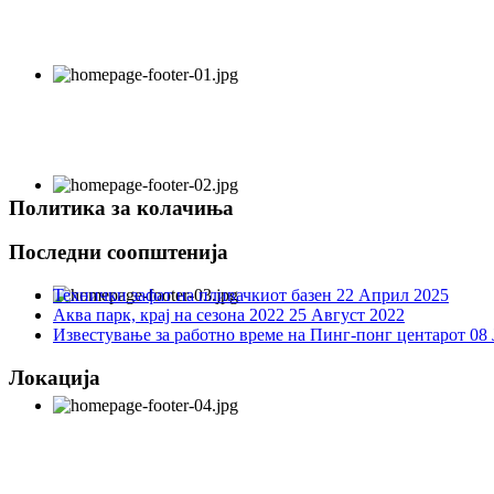
Политика за колачиња
Последни соопштенија
Технички зафат на пливачкиот базен
22 Април 2025
Аква парк, крај на сезона 2022
25 Август 2022
Известување за работно време на Пинг-понг центарот
08 
Локација