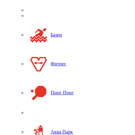
Базен
Фитнес
Пинг Понг
Аква Парк