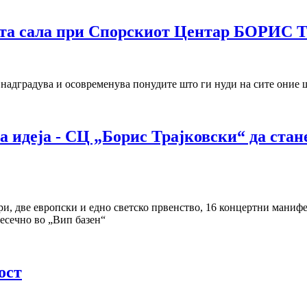
алата сала при Спорскиот Центар БОРИ
дградува и осовременува понудите што ги нуди на сите оние ш
деја - СЦ „Борис Трајковски“ да стане
ри, две европски и едно светско првенство, 16 концертни маниф
месечно во „Вип базен“
ост