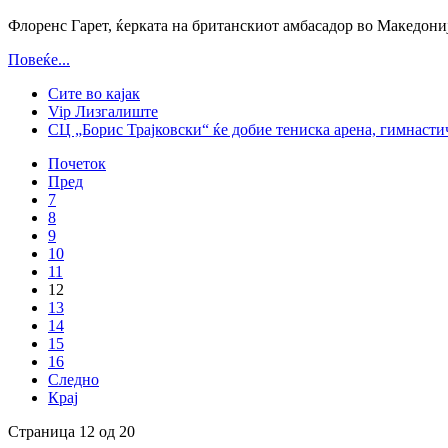
Флоренс Гарет, ќерката на британскиот амбасадор во Македониј
Повеќе...
Сите во кајак
Vip Лизгалиште
СЦ „Борис Трајковски“ ќе добие тениска арена, гимнастич
Почеток
Пред
7
8
9
10
11
12
13
14
15
16
Следно
Крај
Страница 12 од 20