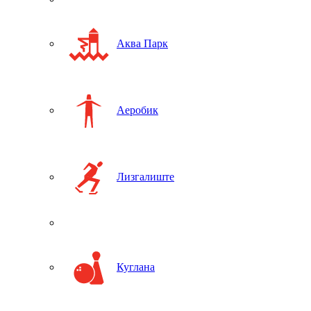
Аква Парк
Аеробик
Лизгалиште
Куглана