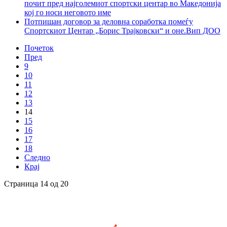
почит пред најголемиот спортски центар во Македонија
кој го носи неговото име
Потпишан договор за деловна соработка помеѓу
Спортскиот Центар „Борис Трајковски“ и оне.Вип ДОО
Почеток
Пред
9
10
11
12
13
14
15
16
17
18
Следно
Крај
Страница 14 од 20