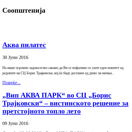
Соопштенија
Аква пилатес
30 Јуни 2016
На наше огромно задоволство сакаме да Ви се пофалиме со уште еден новитет од
редовите на СЦ Борис Трајковски, кој ќе биде достапен од денес па натака...
Повеќе...
„Вип АКВА ПАРК“ во СЦ „Борис
Трајковски“ – вистинското решение за
претстојното топло лето
09 Јуни 2016