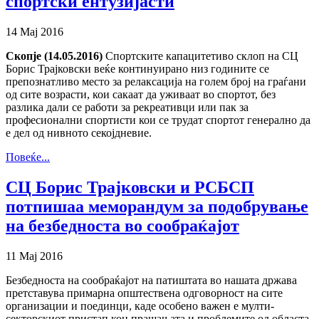
спортски ентузијасти
14 Мај 2016
Скопје (14.05.2016)
Спортските капацитетиво склоп на СЦ
Борис Трајковски веќе континуирано низ годините се
препознатливо место за релаксација на голем број на граѓани
од сите возрасти, кои сакаат да уживаат во спортот, без
разлика дали се работи за рекреативци или пак за
професионални спортисти кои се трудат спортот генерално да
е дел од нивното секојдневие.
Повеќе...
СЦ Борис Трајковски и РСБСП
потпишаа меморандум за подобрување
на безбедноста во сообраќајот
11 Мај 2016
Безбедноста на сообраќајот на патиштата во нашата држава
претставува примарна општествена одговорност на сите
организации и поединци, каде особено важен е мулти-
секторскиот пристап кон прашањата и проблемите од областа