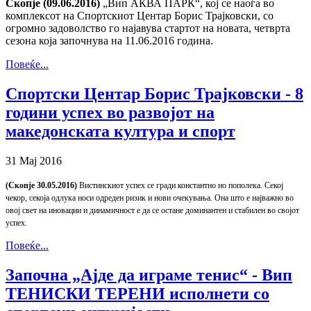
Скопје (09.06.2016)
„Вип АКВА ПАРК“, кој се наоѓа во
комплексот на Спортскиот Центар Борис Трајковски, со
огромно задоволство го најавува стартот на новата, четврта
сезона која започнува на 11.06.2016 година.
Повеќе...
Спортски Центар Борис Трајковски - 8
години успех во развојот на
македонската култура и спорт
31 Мај 2016
(Скопје 30.05.2016)
Вистинскиот успех се гради константно но пополека. Секој
чекор, секоја одлука носи одреден ризик и нови очекувања. Она што е најважно во
овој свет на иновации и динамичност е да се остане доминантен и стабилен во својот
успех.
Повеќе...
Започна „Ајде да играме тенис“ - Вип
ТЕНИСКИ ТЕРЕНИ исполнети со