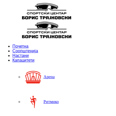
Почетна
Соопштенија
Настани
Капацитети
Арена
Ритмико