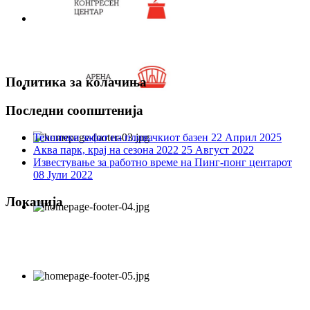
Политика за колачиња
Последни соопштенија
Технички зафат на пливачкиот базен
22 Април 2025
Аква парк, крај на сезона 2022
25 Август 2022
Известување за работно време на Пинг-понг центарот
08 Јули 2022
Локација