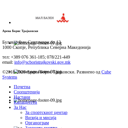
Арена Борис Трајковски
Булевар 8ми Септември бр.13
1000 Скопје, Република Северна Македонија
тел: +389 076 361-185; 078/221-449
email:
info@scboristrajkovski.gov.mk
©2018-2026 Арена Борис Трајковски. Развиено од
Cube
Systems
Почетна
Соопштенија
Настани
Капацитети
За Нас
За спортскиот центар
Визија и мисија
Органограм
Завршни сметки