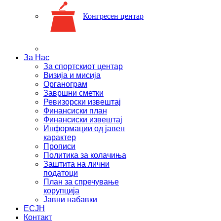
Конгресен центар
За Нас
За спортскиот центар
Визија и мисија
Органограм
Завршни сметки
Ревизорски извештај
Финансиски план
Финансиски извештај
Информации од јавен
карактер
Прописи
Политика за колачиња
Заштита на лични
податоци
План за спречување
корупција
Јавни набавки
ЕСЈН
Контакт