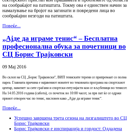
на сообраќајот на патиштата. Токму ова е единствен начин за
намалување на бројот на загинати и повредени лица во
сообраќајни незгоди на патиштата.
Повеќе...
„Ајде да играме тенис“ – Бесплатна
професионална обука за почетници во
СЦ Борис Трајковски
09 Мај 2016
Во склоп на СЦ „Борис Трајковски“, ВИП тениските терени се припремаат со полна
пареа. Главната причина е најавениот новитет во тековната програма на спортскиот
центар, наменет за сите граѓани и спортски ентузијасти кои се вљубеници во тенисот.
На 14.05.2016 година (сабота), со почеток во 10:00 часот, за прв пат ќе се одржи
првиот отворен час по тенис, насловен како „Ајде да играме тенис“.
Повеќе...
Успешно завршена трета сезона на лизгалиштето во СЦ
Борис Трајковски
Борис Трајковски е инспирација и гордост: Оддадена