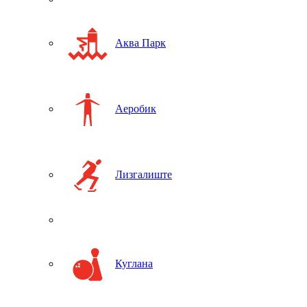
Аква Парк
Аеробик
Лизгалиште
Куглана