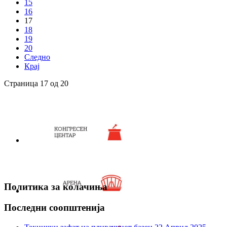
15
16
17
18
19
20
Следно
Крај
Страница 17 од 20
Политика за колачиња
Последни соопштенија