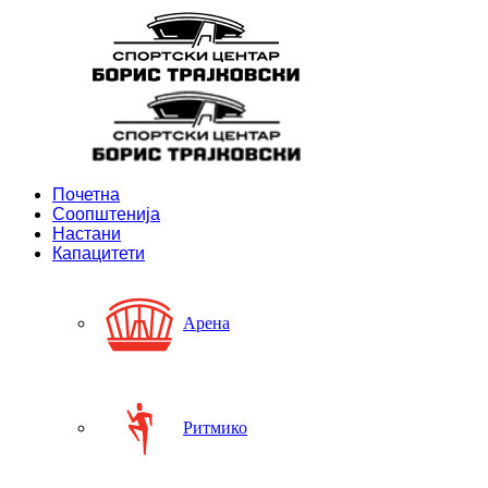
Почетна
Соопштенија
Настани
Капацитети
Арена
Ритмико