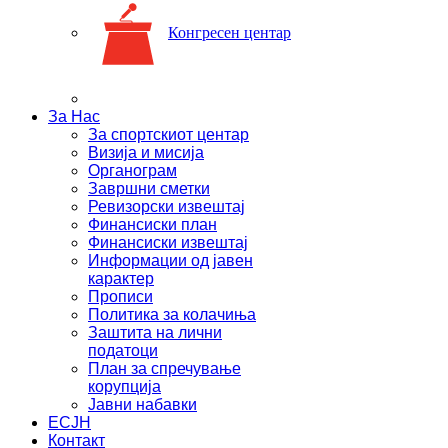
Конгресен центар
За Нас
За спортскиот центар
Визија и мисија
Органограм
Завршни сметки
Ревизорски извештај
Финансиски план
Финансиски извештај
Информации од јавен
карактер
Прописи
Политика за колачиња
Заштита на лични
податоци
План за спречување
корупција
Јавни набавки
ЕСЈН
Контакт