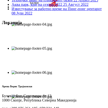
Технички зафат на пливачкиот базен
22 Април 2025
Аква парк, крај на сезона 2022
25 Август 2022
Известување за работно време на Пинг-понг центарот
08 Јули 2022
Локација
Арена Борис Трајковски
Булевар 8ми Септември бр.13
1000 Скопје, Република Северна Македонија