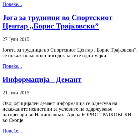
Повеќе...
Јога за трудници во Спортскиот
Центар ,,Борис Трајковски”
27 Јули 2015
Јогата за трудници во Спортскиот Центар ,,Борис Трајковски”,
се покажа како полн погодок за сите идни мајки.
Повеќе...
Информација - Демант
21 Јули 2015
Овој официјален демант-информација се однесува на
искажаните невистини за условите на оддржување
натпревари во Националната Арена БОРИС ТРАЈКОВСКИ
во Скопје
Повеќе...