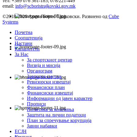
тел: +389 076 361-185; 078/221-449
email:
info@scboristrajkovski.gov.mk
©2018-2026 Арена Борис Трајковски. Развиено од
Cube
Systems
Почетна
Соопштенија
Настани
Капацитети
За Нас
За спортскиот центар
Визија и мисија
Органограм
Завршни сметки
Ревизорски извештај
Финансиски план
Финансиски извештај
Информации од јавен карактер
Прописи
Политика за колачиња
Заштита на лични податоци
План за спречување корупција
Јавни набавки
ЕСЈН
Контакт