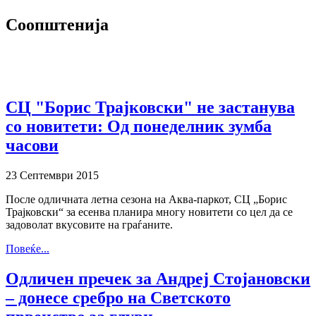
Соопштенија
СЦ "Борис Трајковски" не застанува
со новитети: Од понеделник зумба
часови
23 Септември 2015
После одличната летна сезона на Аква-паркот, СЦ „Борис
Трајковски“ за есенва планира многу новитети со цел да се
задоволат вкусовите на граѓаните.
Повеќе...
Одличен пречек за Андреј Стојановски
– донесе сребро на Светското