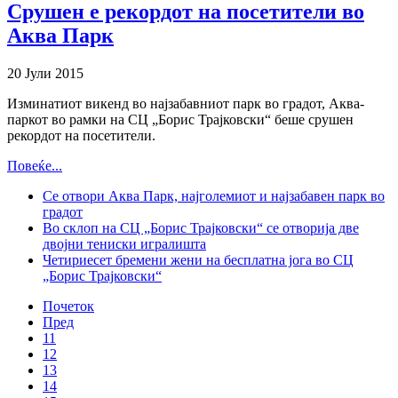
Срушен е рекордот на посетители во
Аква Парк
20 Јули 2015
Изминатиот викенд во најзабавниот парк во градот, Аква-
паркот во рамки на СЦ „Борис Трајковски“ беше срушен
рекордот на посетители.
Повеќе...
Се отвори Аква Парк, најголемиот и најзабавен парк во
градот
Во склоп на СЦ „Борис Трајковски“ се отворија две
двојни тениски игралишта
Четириесет бремени жени на бесплатна јога во СЦ
„Борис Трајковски“
Почеток
Пред
11
12
13
14