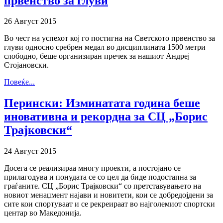
првенство за глуви
26 Август 2015
Во чест на успехот кој го постигна на Светското првенство за
глуви односно сребрен медал во дисциплината 1500 метри
слободно, беше организиран пречек за нашиот Андреј
Стојановски.
Повеќе...
Перински: Изминатата година беше
иновативна и рекордна за СЦ „Борис
Трајковски“
24 Август 2015
Досега се реализираа многу проекти, а постојано се
прилагодува и понудата се со цел да биде подостапна за
граѓаните. СЦ „Борис Трајковски“ со претставувањето на
новиот менаџмент најави и новитети, кои се добредојдени за
сите кои спортуваат и се рекреираат во најголемиот спортски
центар во Македонија.