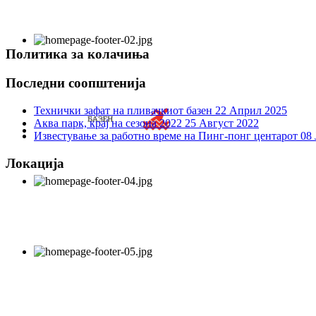
Политика за колачиња
Последни соопштенија
Технички зафат на пливачкиот базен
22 Април 2025
Аква парк, крај на сезона 2022
25 Август 2022
Известување за работно време на Пинг-понг центарот
08 
Локација