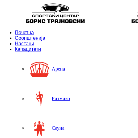
Почетна
Соопштенија
Настани
Капацитети
Арена
Ритмико
Сауна