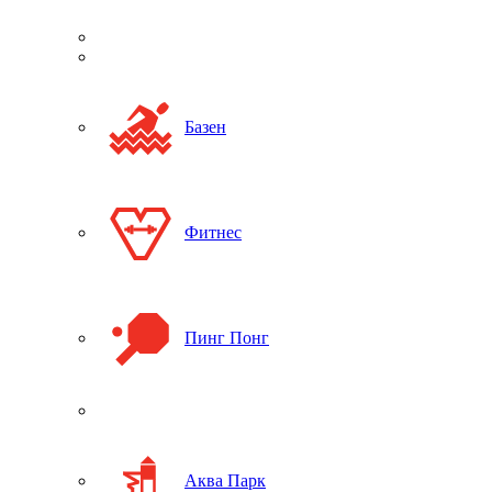
Базен
Фитнес
Пинг Понг
Аква Парк