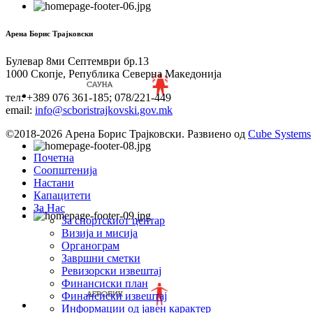
Арена Борис Трајковски
Булевар 8ми Септември бр.13
1000 Скопје, Република Северна Македонија
тел: +389 076 361-185; 078/221-449
email:
info@scboristrajkovski.gov.mk
©2018-2026 Арена Борис Трајковски. Развиено од
Cube Systems
Почетна
Соопштенија
Настани
Капацитети
За Нас
За спортскиот центар
Визија и мисија
Органограм
Завршни сметки
Ревизорски извештај
Финансиски план
Финансиски извештај
Информации од јавен карактер