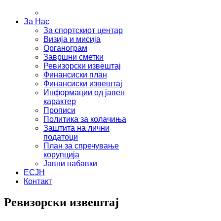
За Нас
За спортскиот центар
Визија и мисија
Органограм
Завршни сметки
Ревизорски извештај
Финансиски план
Финансиски извештај
Информации од јавен
карактер
Прописи
Политика за колачиња
Заштита на лични
податоци
План за спречување
корупција
Јавни набавки
ЕСЈН
Контакт
Ревизорски извештај