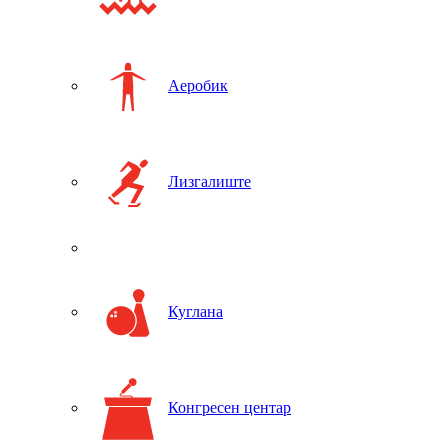
Аеробик
Лизгалиште
Куглана
Конгресен центар