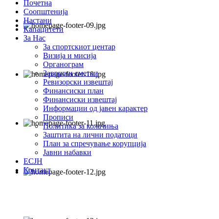
Почетна
Соопштенија
Настани
Капацитети
За Нас
За спортскиот центар
Визија и мисија
Органограм
Завршни сметки
Ревизорски извештај
Финансиски план
Финансиски извештај
Информации од јавен карактер
Прописи
Политика за колачиња
Заштита на лични податоци
План за спречување корупција
Јавни набавки
ЕСЈН
Контакт