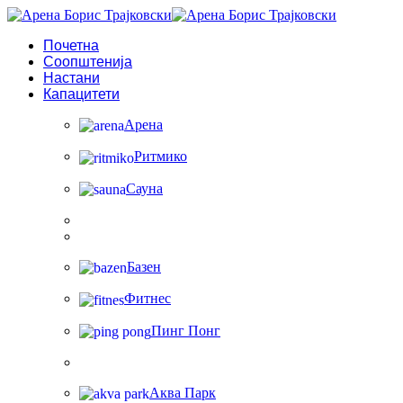
Почетна
Соопштенија
Настани
Капацитети
Арена
Ритмико
Сауна
Базен
Фитнес
Пинг Понг
Аква Парк