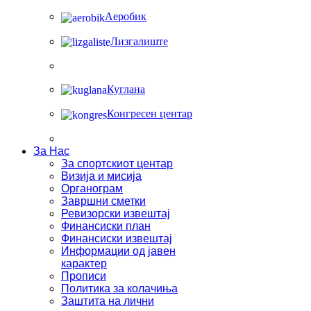
Аеробик
Лизгалиште
Куглана
Конгресен центар
За Нас
За спортскиот центар
Визија и мисија
Органограм
Завршни сметки
Ревизорски извештај
Финансиски план
Финансиски извештај
Информации од јавен
карактер
Прописи
Политика за колачиња
Заштита на лични