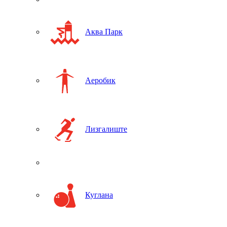
Аква Парк
Аеробик
Лизгалиште
Куглана