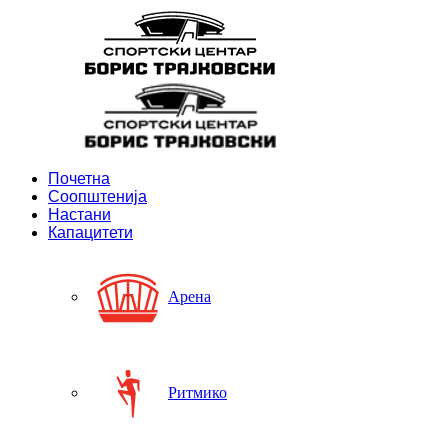
Почетна
Соопштенија
Настани
Капацитети
Арена
Ритмико