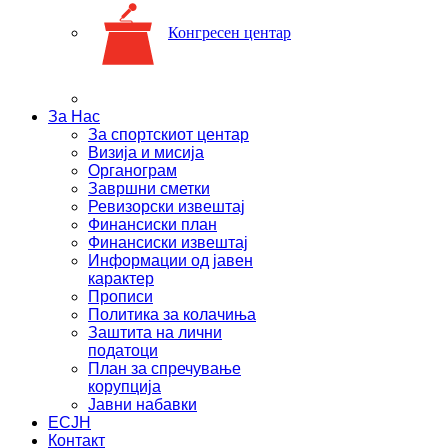
Конгресен центар
За Нас
За спортскиот центар
Визија и мисија
Органограм
Завршни сметки
Ревизорски извештај
Финансиски план
Финансиски извештај
Информации од јавен
карактер
Прописи
Политика за колачиња
Заштита на лични
податоци
План за спречување
корупција
Јавни набавки
ЕСЈН
Контакт