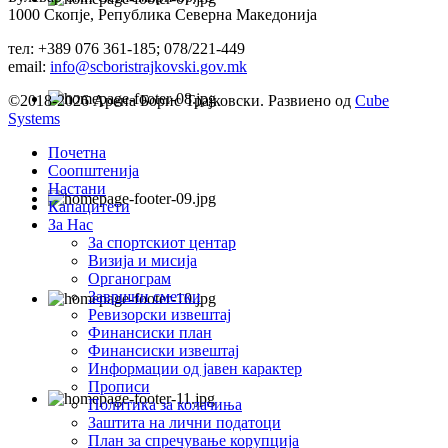
1000 Скопје, Република Северна Македонија
тел: +389 076 361-185; 078/221-449
email:
info@scboristrajkovski.gov.mk
©2018-2026 Арена Борис Трајковски. Развиено од
Cube
Systems
Почетна
Соопштенија
Настани
Капацитети
За Нас
За спортскиот центар
Визија и мисија
Органограм
Завршни сметки
Ревизорски извештај
Финансиски план
Финансиски извештај
Информации од јавен карактер
Прописи
Политика за колачиња
Заштита на лични податоци
План за спречување корупција