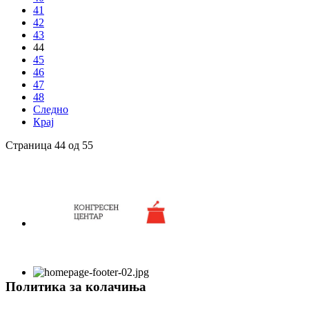
41
42
43
44
45
46
47
48
Следно
Крај
Страница 44 од 55
Политика за колачиња