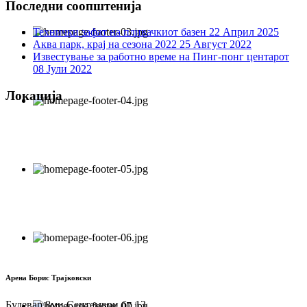
Последни соопштенија
Технички зафат на пливачкиот базен
22 Април 2025
Аква парк, крај на сезона 2022
25 Август 2022
Известување за работно време на Пинг-понг центарот
08 Јули 2022
Локација
Арена Борис Трајковски
Булевар 8ми Септември бр.13