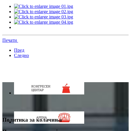
Печати
Пред
Следно
Политика за колачиња