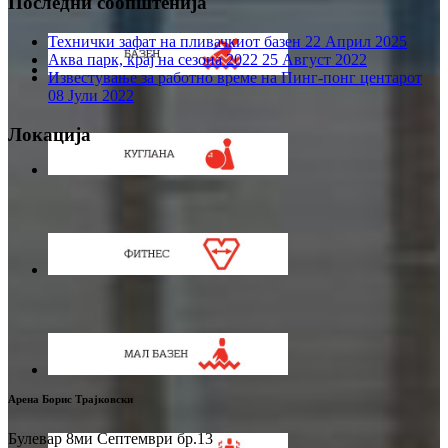
Последни соопштенија
Технички зафат на пливачкиот базен
22 Април 2025
Аква парк, крај на сезона 2022
25 Август 2022
Известување за работно време на Пинг-понг центарот
08 Јули 2022
Локација
Арена Борис Трајковски
Булевар 8ми Септември бр.13