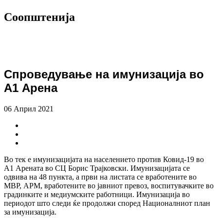
Соопштенија
Спроведување на имунизација во
А1 Арена
06 Април 2021
Во тек е имунизацијата на населението против Ковид-19 во
А1 Арената во СЦ Борис Трајковски. Имунизацијата се
одвива на 48 пункта, а први на листата се вработените во
МВР, АРМ, вработените во јавниот превоз, воспитувачките во
градинките и медиумските работници. Имунизација во
периодот што следи ќе продолжи според Националниот план
за имунизација.