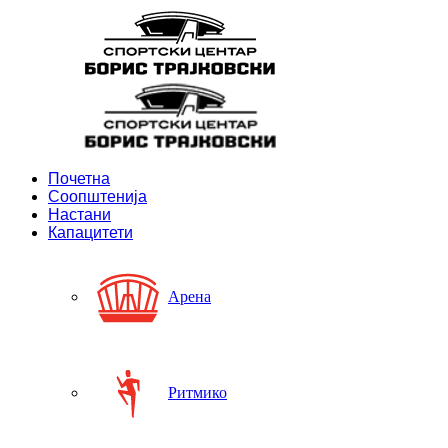
Почетна
Соопштенија
Настани
Капацитети
Арена
Ритмико