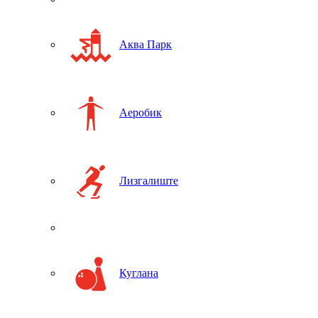
Аква Парк
Аеробик
Лизгалиште
Куглана