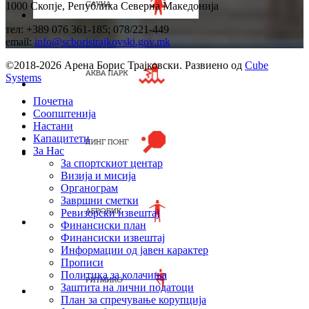
1000 Скопје, Република Северна Македонија
тел: +389 076 361-185; 078/221-449
email:
info@scboristrajkovski.gov.mk
©2018-2026 Арена Борис Трајковски. Развиено од
Cube
Systems
Почетна
Соопштенија
Настани
Капацитети
За Нас
За спортскиот центар
Визија и мисија
Органограм
Завршни сметки
Ревизорски извештај
Финансиски план
Финансиски извештај
Информации од јавен карактер
Прописи
Политика за колачиња
Заштита на лични податоци
План за спречување корупција