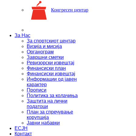
Конгресен центар
За Нас
За спортскиот центар
Визија и мисија
Органограм
Завршни сметки
Ревизорски извештај
Финансиски план
Финансиски извештај
Информации од јавен
карактер
Прописи
Политика за колачиња
Заштита на лични
податоци
План за спречување
корупција
Јавни набавки
ЕСЈН
Контакт