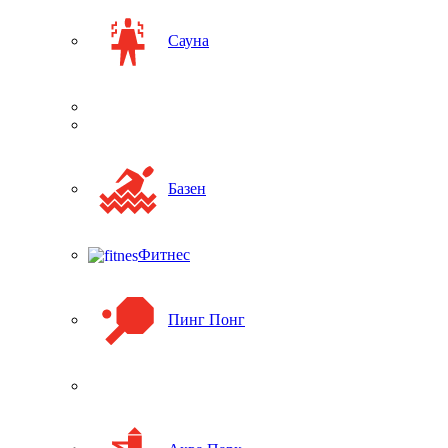
Сауна
Базен
Фитнес
Пинг Понг