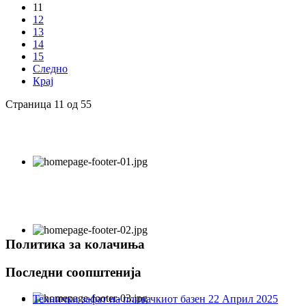
11
12
13
14
15
Следно
Крај
Страница 11 од 55
Политика за колачиња
Последни соопштенија
Технички зафат на пливачкиот базен
22 Април 2025