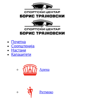
Почетна
Соопштенија
Настани
Капацитети
Арена
Ритмико