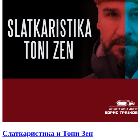
Слаткаристика и Тони Зен