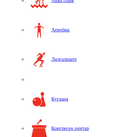
Аква Парк
Аеробик
Лизгалиште
Куглана
Конгресен центар