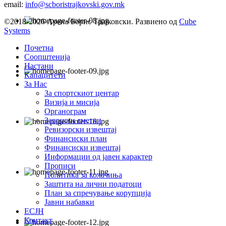
email:
info@scboristrajkovski.gov.mk
©2018-2026 Арена Борис Трајковски. Развиено од
Cube
Systems
Почетна
Соопштенија
Настани
Капацитети
За Нас
За спортскиот центар
Визија и мисија
Органограм
Завршни сметки
Ревизорски извештај
Финансиски план
Финансиски извештај
Информации од јавен карактер
Прописи
Политика за колачиња
Заштита на лични податоци
План за спречување корупција
Јавни набавки
ЕСЈН
Контакт