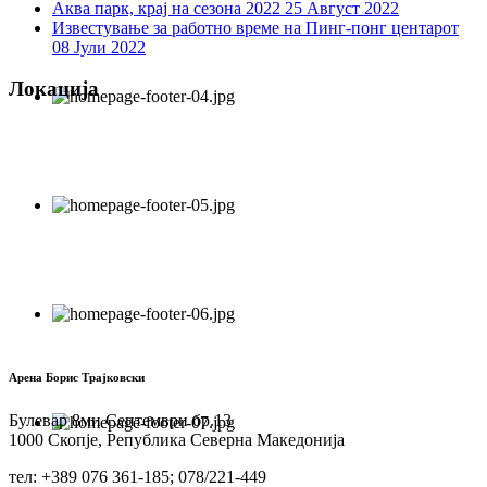
Аква парк, крај на сезона 2022
25 Август 2022
Известување за работно време на Пинг-понг центарот
08 Јули 2022
Локација
Арена Борис Трајковски
Булевар 8ми Септември бр.13
1000 Скопје, Република Северна Македонија
тел: +389 076 361-185; 078/221-449