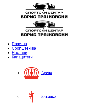
Почетна
Соопштенија
Настани
Капацитети
Арена
Ритмико