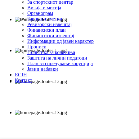
За спортскиот центар
Визија и мисија
Органограм
Завршни сметки
Ревизорски извештај
Финансиски план
Финансиски извештај
Информации од јавен карактер
Прописи
Политика за колачиња
Заштита на лични податоци
План за спречување корупција
Јавни набавки
ЕСЈН
Контакт