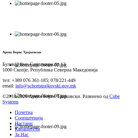
Арена Борис Трајковски
Булевар 8ми Септември бр.13
1000 Скопје, Република Северна Македонија
тел: +389 076 361-185; 078/221-449
email:
info@scboristrajkovski.gov.mk
©2018-2026 Арена Борис Трајковски. Развиено од
Cube
Systems
Почетна
Соопштенија
Настани
Капацитети
За Нас