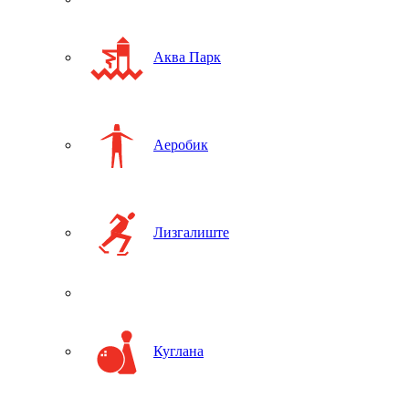
Аква Парк
Аеробик
Лизгалиште
Куглана