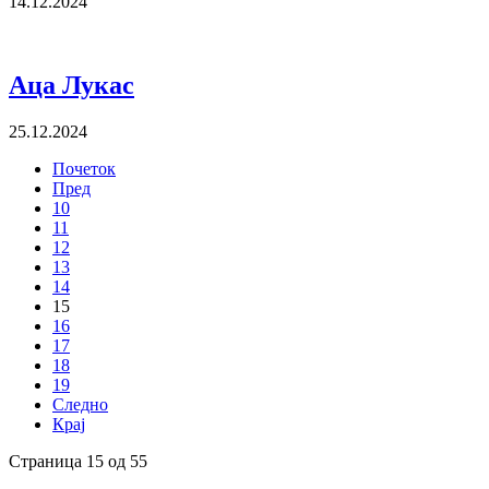
14.12.2024
Аца Лукас
25.12.2024
Почеток
Пред
10
11
12
13
14
15
16
17
18
19
Следно
Крај
Страница 15 од 55