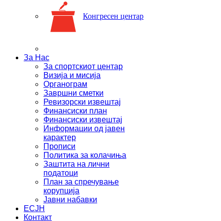
Конгресен центар
За Нас
За спортскиот центар
Визија и мисија
Органограм
Завршни сметки
Ревизорски извештај
Финансиски план
Финансиски извештај
Информации од јавен
карактер
Прописи
Политика за колачиња
Заштита на лични
податоци
План за спречување
корупција
Јавни набавки
ЕСЈН
Контакт