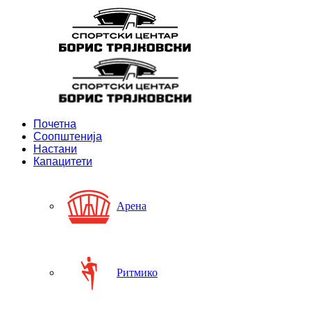
Почетна
Соопштенија
Настани
Капацитети
Арена
Ритмико