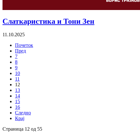
Слаткаристика и Тони Зен
11.10.2025
Почеток
Пред
7
8
9
10
11
12
13
14
15
16
Следно
Крај
Страница 12 од 55