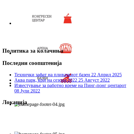
Политика за колачиња
Последни соопштенија
Технички зафат на пливачкиот базен
22 Април 2025
Аква парк, крај на сезона 2022
25 Август 2022
Известување за работно време на Пинг-понг центарот
08 Јули 2022
Локација