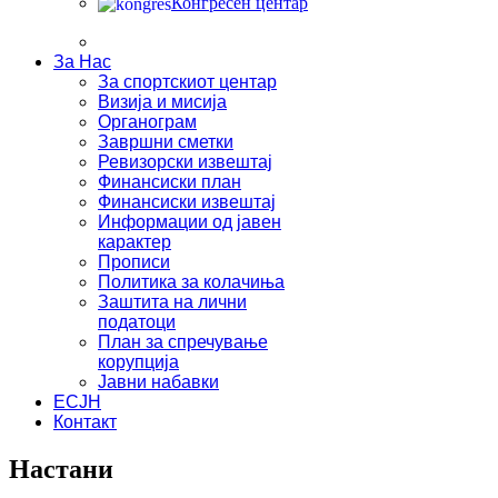
Конгресен центар
За Нас
За спортскиот центар
Визија и мисија
Органограм
Завршни сметки
Ревизорски извештај
Финансиски план
Финансиски извештај
Информации од јавен
карактер
Прописи
Политика за колачиња
Заштита на лични
податоци
План за спречување
корупција
Јавни набавки
ЕСЈН
Контакт
Настани