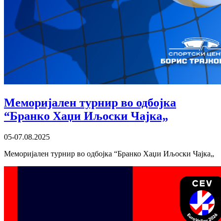
Меморијален турнир во одбојка
“Бранко Хаџи Иљоски Чајка„
05-07.08.2025
Меморијален турнир во одбојка “Бранко Хаџи Иљоски Чајка„