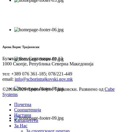
Арена Борис Трајковски
Булевар 8ми Септември бр.13
1000 Скопје, Република Северна Македонија
тел: +389 076 361-185; 078/221-449
email:
info@scboristrajkovski.gov.mk
©2018-2026 Арена Борис Трајковски. Развиено од
Cube
Systems
Почетна
Соопштенија
Настани
Капацитети
За Нас
За спортскиот центар