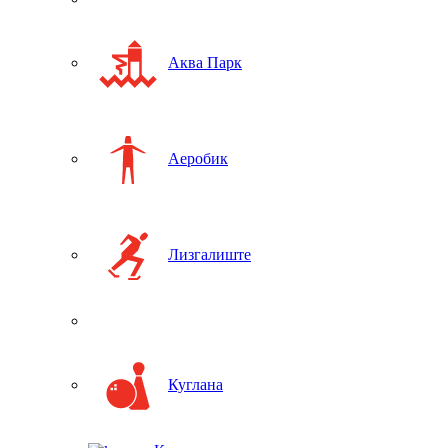
Аква Парк
Аеробик
Лизгалиште
Куглана