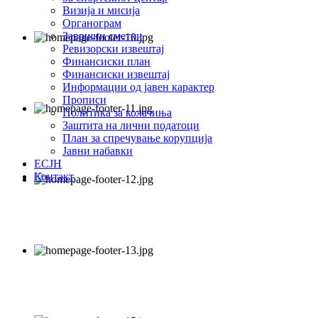
Визија и мисија
Органограм
Завршни сметки
Ревизорски извештај
Финансиски план
Финансиски извештај
Информации од јавен карактер
Прописи
Политика за колачиња
Заштита на лични податоци
План за спречување корупција
Јавни набавки
ЕСЈН
Контакт